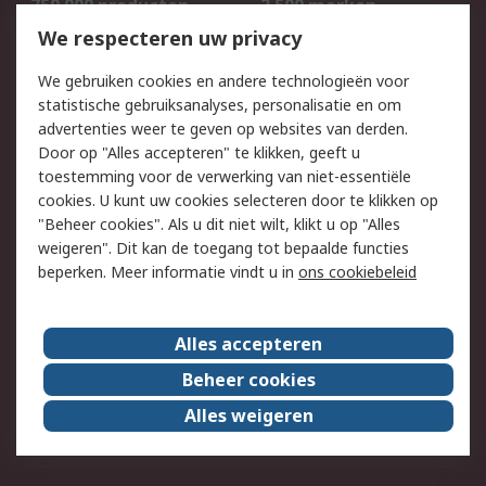
750.000 producten
2.500 merken
Bestellen
Inkoopoplossingen
We respecteren uw privacy
Retouren
Technisch advies
We gebruiken cookies en andere technologieën voor
Track & Trace
statistische gebruiksanalyses, personalisatie en om
advertenties weer te geven op websites van derden.
Wettelijk
Door op "Alles accepteren" te klikken, geeft u
toestemming voor de verwerking van niet-essentiële
Cookiebeleid
Email veiligheid
cookies. U kunt uw cookies selecteren door te klikken op
Privacybeleid
Websitevoorwaarden
"Beheer cookies". Als u dit niet wilt, klikt u op "Alles
weigeren". Dit kan de toegang tot bepaalde functies
Algemene
beperken. Meer informatie vindt u in
ons cookiebeleid
verkoopvoorwaarden
Over RS
Alles accepteren
RS Group
Over ons
Beheer cookies
RS wereldwijd
Werken bij RS
Alles weigeren
ESG