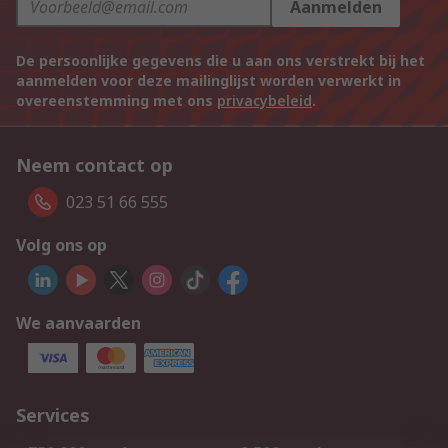
Aanmelden
De persoonlijke gegevens die u aan ons verstrekt bij het
aanmelden voor deze mailinglijst worden verwerkt in
overeenstemming met ons
privacybeleid
.
Neem contact op
023 51 66 555
Volg ons op
We aanvaarden
Services