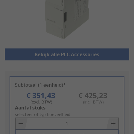
Bekijk alle PLC Accessories
Subtotaal (1 eenheid)*
€ 351,43
€ 425,23
(excl. BTW)
(incl. BTW)
Add
Aantal stuks
to
selecteer of typ hoeveelheid
Basket