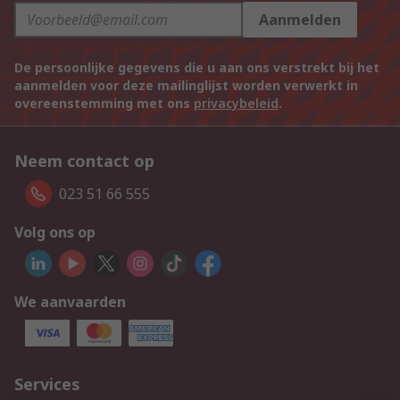
Aanmelden
De persoonlijke gegevens die u aan ons verstrekt bij het
aanmelden voor deze mailinglijst worden verwerkt in
overeenstemming met ons
privacybeleid
.
Neem contact op
023 51 66 555
Volg ons op
We aanvaarden
Services