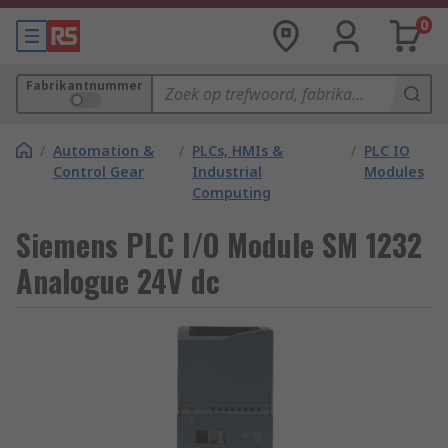
0
Fabrikantnummer
/
Automation &
/
PLCs, HMIs &
/
PLC IO
Control Gear
Industrial
Modules
Computing
Siemens PLC I/O Module SM 1232
Analogue 24V dc