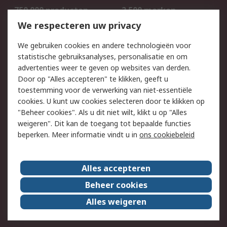
750.000 producten
2.500 merken
Bestellen
Inkoopoplossingen
We respecteren uw privacy
Retouren
Technisch advies
We gebruiken cookies en andere technologieën voor
Track & Trace
statistische gebruiksanalyses, personalisatie en om
advertenties weer te geven op websites van derden.
Wettelijk
Door op "Alles accepteren" te klikken, geeft u
toestemming voor de verwerking van niet-essentiële
Cookiebeleid
Email veiligheid
cookies. U kunt uw cookies selecteren door te klikken op
Privacybeleid
Websitevoorwaarden
"Beheer cookies". Als u dit niet wilt, klikt u op "Alles
weigeren". Dit kan de toegang tot bepaalde functies
Algemene
beperken. Meer informatie vindt u in
ons cookiebeleid
verkoopvoorwaarden
Over RS
Alles accepteren
RS Group
Over ons
Beheer cookies
RS wereldwijd
Werken bij RS
Alles weigeren
ESG