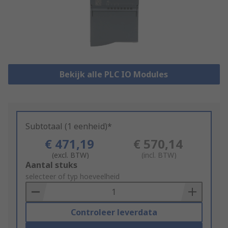
Bekijk alle PLC IO Modules
Subtotaal (1 eenheid)*
€ 471,19
€ 570,14
(excl. BTW)
(incl. BTW)
Add
Aantal stuks
to
selecteer of typ hoeveelheid
Basket
Controleer leverdata