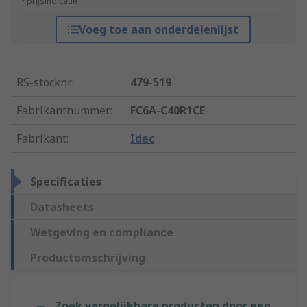
*prijsindicatie
Voeg toe aan onderdelenlijst
RS-stocknr.
:
479-519
Fabrikantnummer
:
FC6A-C40R1CE
Fabrikant
:
Idec
Specificaties
Datasheets
Wetgeving en compliance
Productomschrijving
Zoek vergelijkbare producten door een