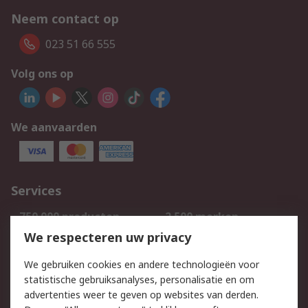
Neem contact op
023 51 66 555
Volg ons op
We aanvaarden
Services
750.000 producten
2.500 merken
Bestellen
Inkoopoplossingen
We respecteren uw privacy
Retouren
Technisch advies
We gebruiken cookies en andere technologieën voor
Track & Trace
statistische gebruiksanalyses, personalisatie en om
advertenties weer te geven op websites van derden.