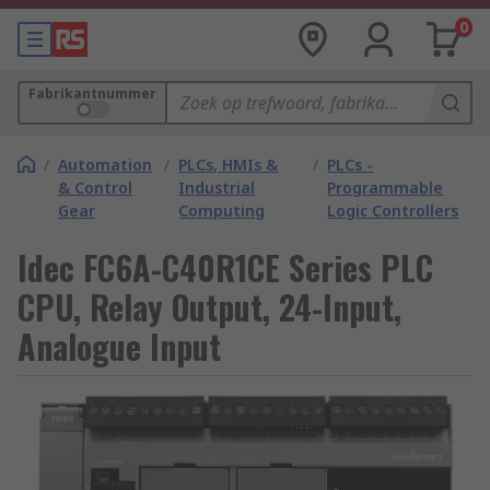
0
Fabrikantnummer
/
Automation
/
PLCs, HMIs &
/
PLCs -
& Control
Industrial
Programmable
Gear
Computing
Logic Controllers
Idec FC6A-C40R1CE Series PLC
CPU, Relay Output, 24-Input,
Analogue Input