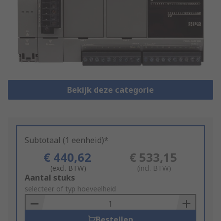
Bekijk deze categorie
Subtotaal (1 eenheid)*
€ 440,62
€ 533,15
(excl. BTW)
(incl. BTW)
Add
Aantal stuks
to
selecteer of typ hoeveelheid
Basket
Bestellen