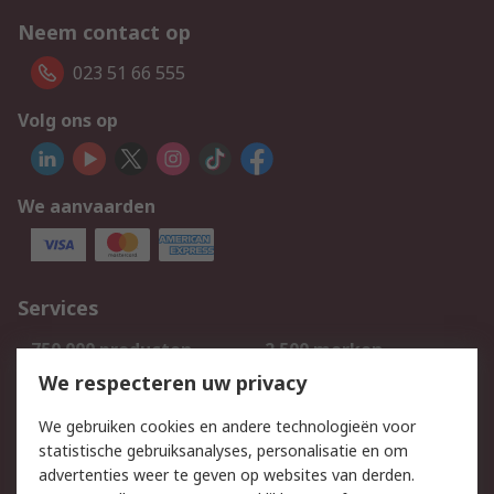
Neem contact op
023 51 66 555
Volg ons op
We aanvaarden
Services
750.000 producten
2.500 merken
Bestellen
Inkoopoplossingen
We respecteren uw privacy
Retouren
Technisch advies
We gebruiken cookies en andere technologieën voor
Track & Trace
statistische gebruiksanalyses, personalisatie en om
advertenties weer te geven op websites van derden.