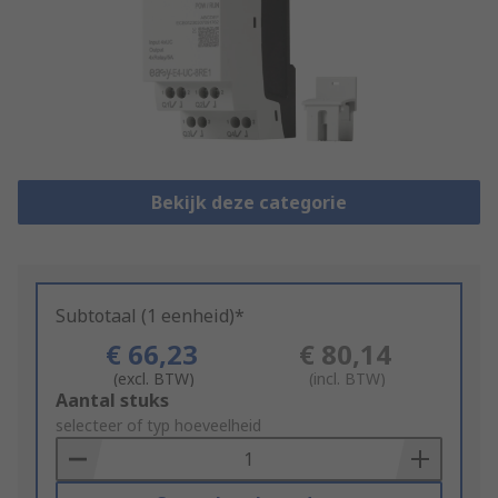
Bekijk deze categorie
Subtotaal (1 eenheid)*
€ 66,23
€ 80,14
(excl. BTW)
(incl. BTW)
Add
Aantal stuks
to
selecteer of typ hoeveelheid
Basket