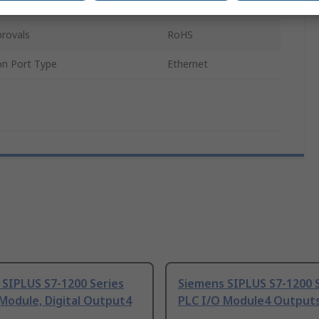
ating Temperature
70°C
rovals
RoHS
n Port Type
Ethernet
 SIPLUS S7-1200 Series
Siemens SIPLUS S7-1200 
Module, Digital Output4
PLC I/O Module4 Output
s