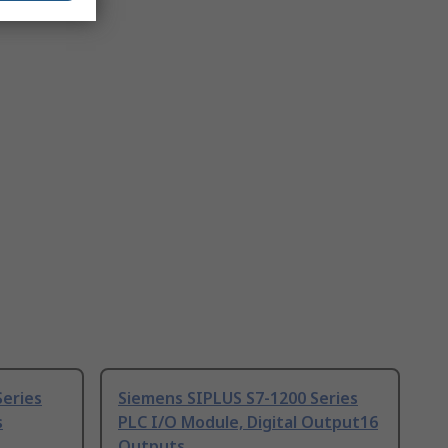
Series
Siemens SIPLUS S7-1200 Series
s
PLC I/O Module, Digital Output16
Outputs