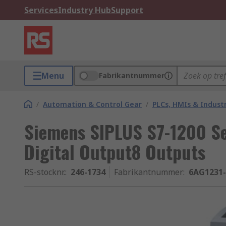
Services
Industry Hub
Support
Menu
Fabrikantnummer
/
Automation & Control Gear
/
PLCs, HMIs & Indust
Siemens SIPLUS S7-1200 Se
Digital Output8 Outputs
RS-stocknr.
:
246-1734
Fabrikantnummer
:
6AG1231-