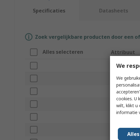
Specificaties
Datasheets
Zoek vergelijkbare producten door een o
Alles selecteren
Attribuut
We resp
Merk
We gebruike
Product Type
personalisa
Series
accepteren"
cookies. U 
Output Type
wilt, klikt
informatie 
Number of Ou
Minimum Oper
Alle