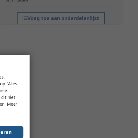
*prijsindicatie
Voeg toe aan onderdelenlijst
es,
op "Alles
iële
dit niet
ken. Meer
geren