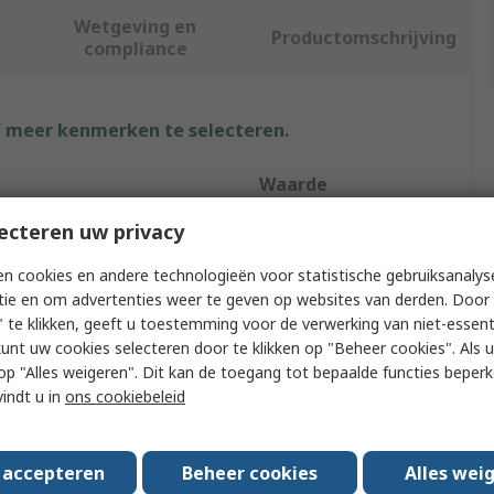
Wetgeving en
Productomschrijving
compliance
f meer kenmerken te selecteren.
Waarde
ecteren uw privacy
Siemens
n cookies en andere technologieën voor statistische gebruiksanalys
PLC I/O Module
tie en om advertenties weer te geven op websites van derden. Door 
SIPLUS S7-1200
 te klikken, geeft u toestemming voor de verwerking van niet-essent
kunt uw cookies selecteren door te klikken op "Beheer cookies". Als u 
Digital
 u op "Alles weigeren". Dit kan de toegang tot bepaalde functies beper
vindt u in
ons cookiebeleid
tputs
8
ating Temperature
-40°C
s accepteren
Beheer cookies
Alles wei