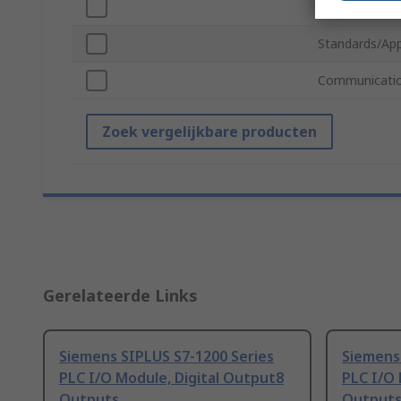
Maximum Oper
Standards/App
Communicatio
Zoek vergelijkbare producten
Gerelateerde Links
Siemens SIPLUS S7-1200 Series
Siemens
PLC I/O Module, Digital Output8
PLC I/O 
Outputs
Output