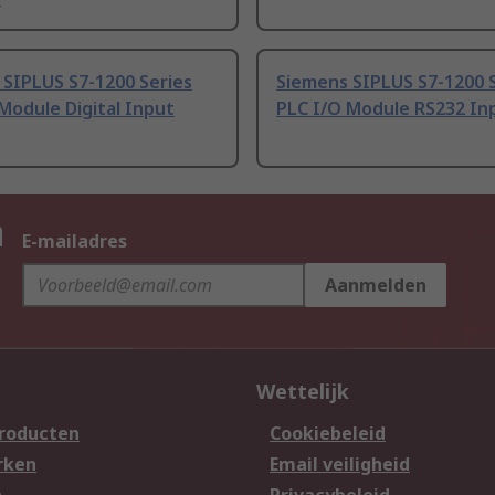
 SIPLUS S7-1200 Series
Siemens SIPLUS S7-1200 
Module Digital Input
PLC I/O Module RS232 In
n
E-mailadres
Aanmelden
Wettelijk
producten
Cookiebeleid
rken
Email veiligheid