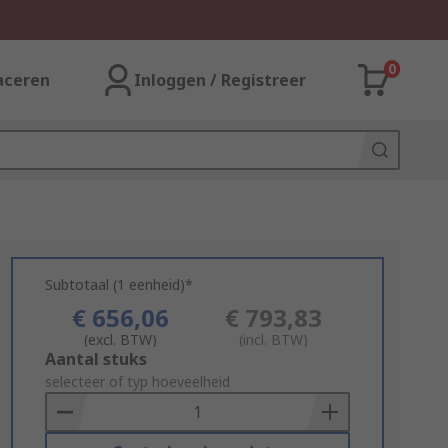
0
aceren
Inloggen / Registreer
Subtotaal (1 eenheid)*
€ 656,06
€ 793,83
(excl. BTW)
(incl. BTW)
Add
Aantal stuks
to
selecteer of typ hoeveelheid
Basket