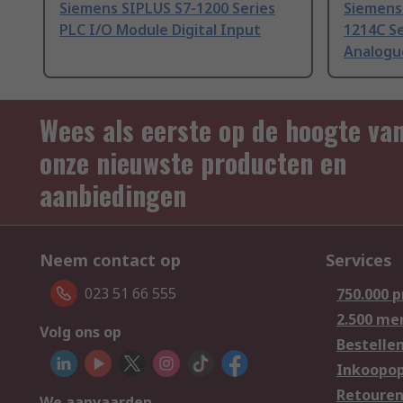
Siemens SIPLUS S7-1200 Series
Siemens
PLC I/O Module Digital Input
1214C Se
Analogu
Wees als eerste op de hoogte va
onze nieuwste producten en
aanbiedingen
Neem contact op
Services
023 51 66 555
750.000 
2.500 me
Volg ons op
Bestelle
Inkoopop
Retoure
We aanvaarden