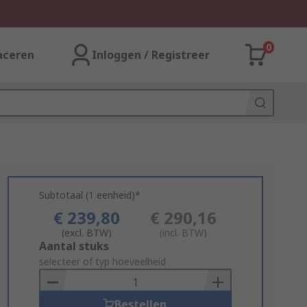
0
aceren
Inloggen / Registreer
Subtotaal (1 eenheid)*
€ 239,80
€ 290,16
(excl. BTW)
(incl. BTW)
Add
Aantal stuks
to
selecteer of typ hoeveelheid
Basket
Bestellen