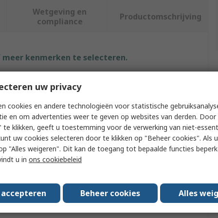
Wetgeving en
Productomschrijving
compliance
f meer kenmerken te selecteren.
Waarde
ecteren uw privacy
Siemens
n cookies en andere technologieën voor statistische gebruiksanalys
tie en om advertenties weer te geven op websites van derden. Door 
SIPLUS S7-1200
 te klikken, geeft u toestemming voor de verwerking van niet-essent
kunt uw cookies selecteren door te klikken op "Beheer cookies". Als u 
PLC I/O Module
 u op "Alles weigeren". Dit kan de toegang tot bepaalde functies beper
vindt u in
ons cookiebeleid
RS485
ating Temperature
-40°C
s accepteren
Beheer cookies
Alles wei
ating Temperature
70°C