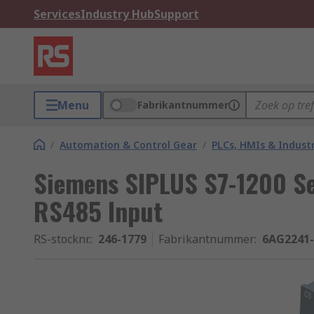
Services
Industry Hub
Support
Menu
Fabrikantnummer
/
Automation & Control Gear
/
PLCs, HMIs & Indust
Siemens SIPLUS S7-1200 Se
RS485 Input
RS-stocknr.
:
246-1779
Fabrikantnummer
:
6AG2241