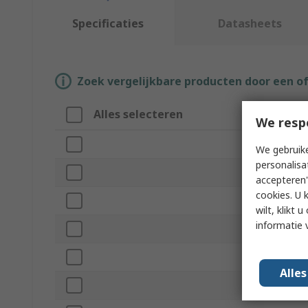
Specificaties
Datasheets
Zoek vergelijkbare producten door een o
Alles selecteren
Attribuut
We resp
Merk
We gebruike
personalisa
Series
accepteren"
cookies. U 
Product Type
wilt, klikt
informatie 
Input Type
Minimum Oper
Alle
Maximum Oper