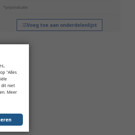
*prijsindicatie
Voeg toe aan onderdelenlijst
es,
op "Alles
iële
dit niet
ken. Meer
geren