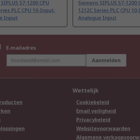
 SIPLUS S7-1200 CPU
Siemens SIPLUS S7-1200 
ries PLC CPU 10-Input,
1212C Series PLC CPU 10-
e Input
Analogue Input
n
E-mailadres
Aanmelden
Wettelijk
producten
Cookiebeleid
rken
Email veiligheid
n
Privacybeleid
lossingen
Websitevoorwaarden
n
Algemene verkoopvoorw