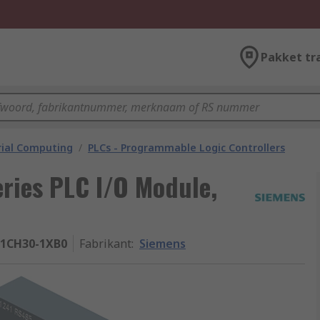
Pakket tr
rial Computing
/
PLCs - Programmable Logic Controllers
ries PLC I/O Module,
-1CH30-1XB0
Fabrikant
:
Siemens