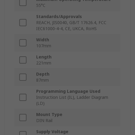
55°C
Standards/Approvals
REACH, JIS0040, GB/T 17626.4, FCC
IEC61000-4-4, CE, UKCA, RoHS
Width
107mm
Length
221mm
Depth
87mm
Programming Language Used
Instruction List (IL), Ladder Diagram
(LD)
Mount Type
DIN Rail
Supply Voltage