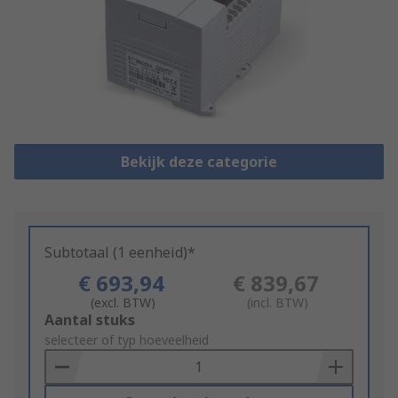
Bekijk deze categorie
Subtotaal (1 eenheid)*
€ 693,94
€ 839,67
(excl. BTW)
(incl. BTW)
Add
Aantal stuks
to
selecteer of typ hoeveelheid
Basket