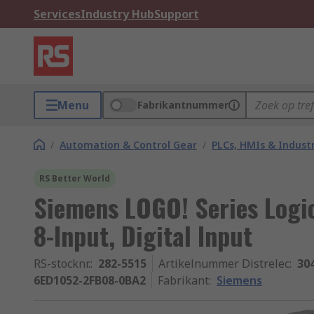
Services
Industry Hub
Support
Menu
Fabrikantnummer
/
Automation & Control Gear
/
PLCs, HMIs & Indust
RS Better World
Siemens LOGO! Series Logi
8-Input, Digital Input
RS-stocknr.
:
282-5515
Artikelnummer Distrelec
:
30
6ED1052-2FB08-0BA2
Fabrikant
:
Siemens