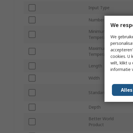
Input Type
Number of Outputs
We resp
Minimum Operating
We gebruike
Temperature
personalisa
Maximum Operating
accepteren"
Temperature
cookies. U 
wilt, klikt
Length
informatie 
Width
Alle
Standards/Approvals
Depth
Better World
Product