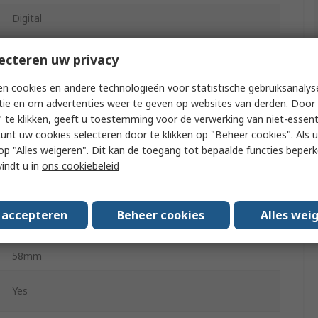
Digital
4
ecteren uw privacy
-20°C
n cookies en andere technologieën voor statistische gebruiksanalys
tie en om advertenties weer te geven op websites van derden. Door 
 te klikken, geeft u toestemming voor de verwerking van niet-essent
55°C
kunt uw cookies selecteren door te klikken op "Beheer cookies". Als u 
 u op "Alles weigeren". Dit kan de toegang tot bepaalde functies beper
90mm
vindt u in
ons cookiebeleid
71.5mm
s accepteren
Beheer cookies
Alles wei
ABS, CSA, IEC 61131, RoHS, VDE 0631, CQC, REACH,
UL, FM, WEEE, UKCA, LRS, CE, DNV, SEP, KR, RCM
58mm
Yes