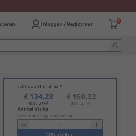
0
aceren
Inloggen / Registreer
Subtotaal (1 eenheid)*
€ 124,23
€ 150,32
(excl. BTW)
(incl. BTW)
Add
Aantal stuks
to
selecteer of typ hoeveelheid
Basket
Bestellen