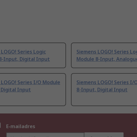
 LOGO! Series Logic
Siemens LOGO! Series Lo
-Input, Digital Input
Module 8-Input, Analogu
 LOGO! Series I/O Module
Siemens LOGO! Series I/
 Digital Input
8-Input, Digital Input
n
E-mailadres