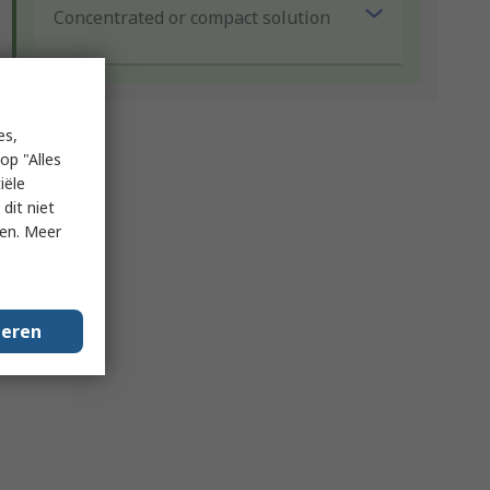
Concentrated or compact solution
es,
op "Alles
iële
dit niet
ken. Meer
geren