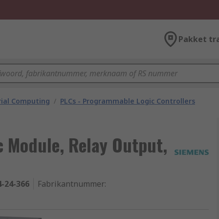
Pakket tr
rial Computing
/
PLCs - Programmable Logic Controllers
c Module, Relay Output,
4-24-366
Fabrikantnummer
: