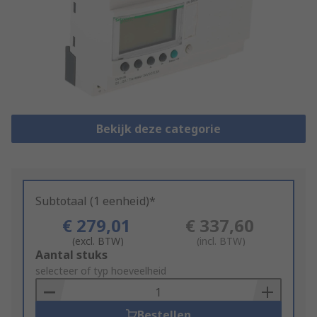
Bekijk deze categorie
Subtotaal (1 eenheid)*
€ 279,01
€ 337,60
(excl. BTW)
(incl. BTW)
Add
Aantal stuks
to
selecteer of typ hoeveelheid
Basket
Bestellen