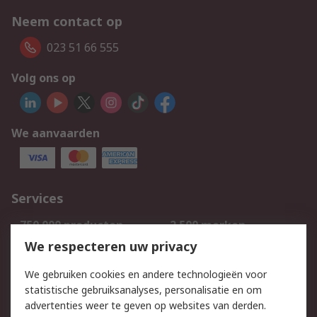
Neem contact op
023 51 66 555
Volg ons op
We aanvaarden
Services
750.000 producten
2.500 merken
Bestellen
Inkoopoplossingen
We respecteren uw privacy
Retouren
Technisch advies
We gebruiken cookies en andere technologieën voor
Track & Trace
statistische gebruiksanalyses, personalisatie en om
advertenties weer te geven op websites van derden.