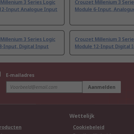
Millenium 3 Series Logic
Crouzet Millenium 3 Serie
12-Input Analogue Input
Module 6-Input, Analogu
Millenium 3 Series Logic
Crouzet Millenium 3 Serie
-Input, Digital Input
Module 12-Input Digital 
n
E-mailadres
Aanmelden
Wettelijk
producten
Cookiebeleid