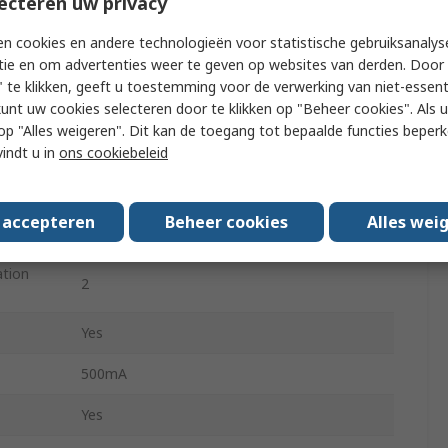
ecteren uw privacy
Analogue, Digital
n cookies en andere technologieën voor statistische gebruiksanalys
tie en om advertenties weer te geven op websites van derden. Door 
4
 te klikken, geeft u toestemming voor de verwerking van niet-essent
kunt uw cookies selecteren door te klikken op "Beheer cookies". Als u 
-20°C
 u op "Alles weigeren". Dit kan de toegang tot bepaalde functies beper
vindt u in
ons cookiebeleid
55°C
s accepteren
Beheer cookies
Alles wei
No
tion
2
Yes
500mA
Yes