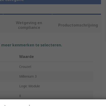
Wetgeving en
Productomschrijving
compliance
f meer kenmerken te selecteren.
Waarde
Crouzet
Millenium 3
Logic Module
8
Transistor