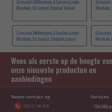
Crouzet Millenium 3 Series Logic
Crouzet 
Module 16-Input Digital Input
Module 
Crouzet Millenium 3 Series Logic
Crouzet 
Module 12-Input, Digital Input
Module 8
Wees als eerste op de hoogte va
onze nieuwste producten en
aanbiedingen
Neem contact op
Services
023 51 66 555
750.000 