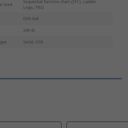
Sequential function chart (SFC), Ladder
e Used
Logic, FBD
DIN Rail
24V dc
Type
Serial, USB