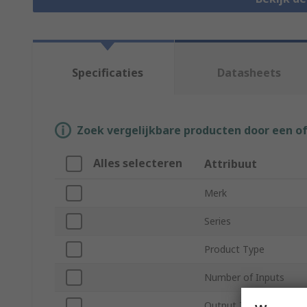
Specificaties
Datasheets
Zoek vergelijkbare producten door een o
Alles selecteren
Attribuut
Merk
Series
Product Type
Number of Inputs
Output Type