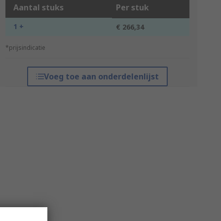
Aantal stuks
Per stuk
1 +
€ 266,34
*prijsindicatie
Voeg toe aan onderdelenlijst