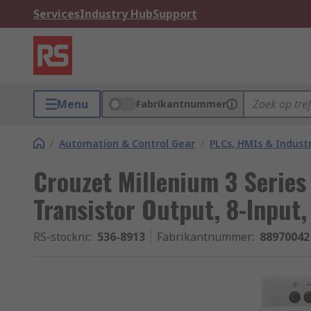
Services
Industry Hub
Support
Menu
Fabrikantnummer
/
Automation & Control Gear
/
PLCs, HMIs & Indust
Crouzet Millenium 3 Series
Transistor Output, 8-Input,
RS-stocknr.
:
536-8913
Fabrikantnummer
:
88970042