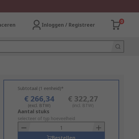
0
aceren
Inloggen / Registreer
Subtotaal (1 eenheid)*
€ 266,34
€ 322,27
(excl. BTW)
(incl. BTW)
Add
Aantal stuks
to
selecteer of typ hoeveelheid
Basket
Bestellen