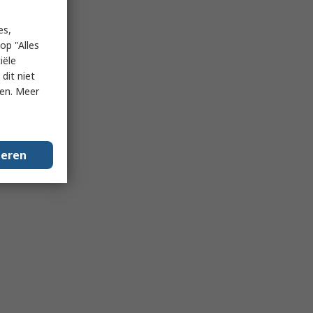
es,
op "Alles
iële
dit niet
ken. Meer
geren