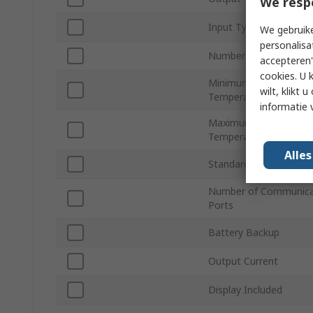
We resp
Input Type
We gebruike
personalisa
Number of Outputs
accepteren"
cookies. U 
Minimum Operating
wilt, klikt
Temperature
informatie 
Maximum Operating
Temperature
Alle
Standards/Approvals
Number of Communica
Ports
Battery Backup
Output Current
Display Included