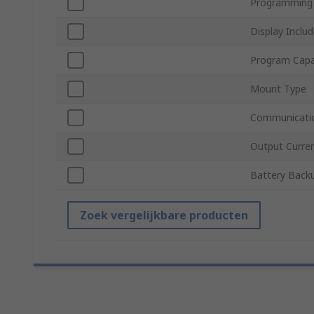
Programming
Display Inclu
Program Capa
Mount Type
Communicatio
Output Curre
Battery Back
Zoek vergelijkbare producten