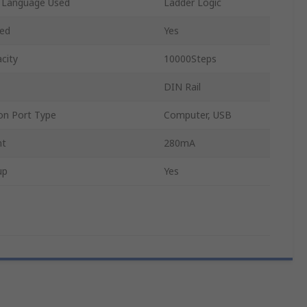
 Language Used
Ladder Logic
ded
Yes
city
10000Steps
DIN Rail
n Port Type
Computer, USB
nt
280mA
up
Yes