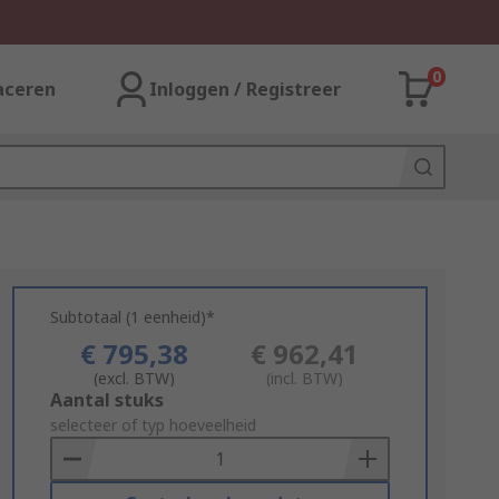
0
aceren
Inloggen / Registreer
Subtotaal (1 eenheid)*
€ 795,38
€ 962,41
(excl. BTW)
(incl. BTW)
Add
Aantal stuks
to
selecteer of typ hoeveelheid
Basket