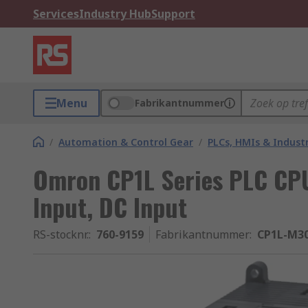
Services
Industry Hub
Support
Menu
Fabrikantnummer
/
Automation & Control Gear
/
PLCs, HMIs & Indust
Omron CP1L Series PLC CPU,
Input, DC Input
RS-stocknr.
:
760-9159
Fabrikantnummer
:
CP1L-M3