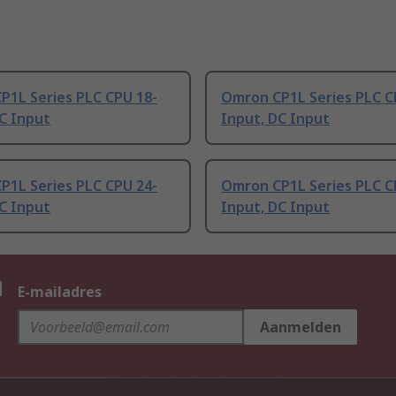
P1L Series PLC CPU 18-
Omron CP1L Series PLC C
C Input
Input, DC Input
P1L Series PLC CPU 24-
Omron CP1L Series PLC C
C Input
Input, DC Input
n
E-mailadres
Aanmelden