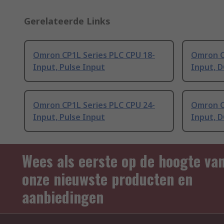
Gerelateerde Links
Omron CP1L Series PLC CPU 18-
Omron C
Input, Pulse Input
Input, D
Omron CP1L Series PLC CPU 24-
Omron C
Input, Pulse Input
Input, D
Wees als eerste op de hoogte va
onze nieuwste producten en
aanbiedingen