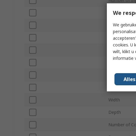
Number of In
We resp
Output Type
We gebruike
Input Type
personalisa
Number of O
accepteren"
cookies. U 
Minimum Oper
wilt, klikt
informatie 
Maximum Ope
Standards/Ap
Alle
Length
Width
Depth
Number of Co