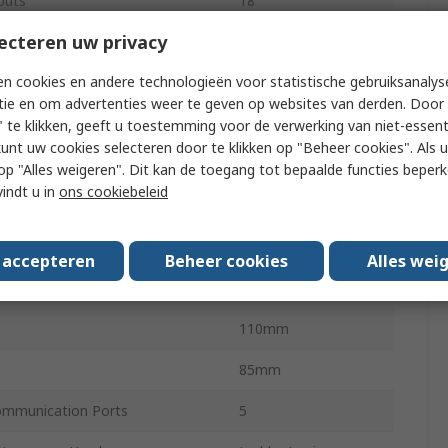
puts
18
ecteren uw privacy
Transistor
n cookies en andere technologieën voor statistische gebruiksanalys
DC
tie en om advertenties weer te geven op websites van derden. Door 
utputs
12
 te klikken, geeft u toestemming voor de verwerking van niet-essent
kunt uw cookies selecteren door te klikken op "Beheer cookies". Als u 
ating Temperature
0°C
 u op "Alles weigeren". Dit kan de toegang tot bepaalde functies beper
vindt u in
ons cookiebeleid
rating Temperature
55°C
provals
CE
s accepteren
Beheer cookies
Alles wei
130mm
110mm
85mm
mmunication Ports
5