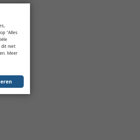
es,
op "Alles
iële
dit niet
ken. Meer
geren