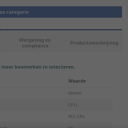
eze categorie
Wetgeving en
Productomschrijving
compliance
f meer kenmerken te selecteren.
Waarde
Omron
CP1L
PLC CPU