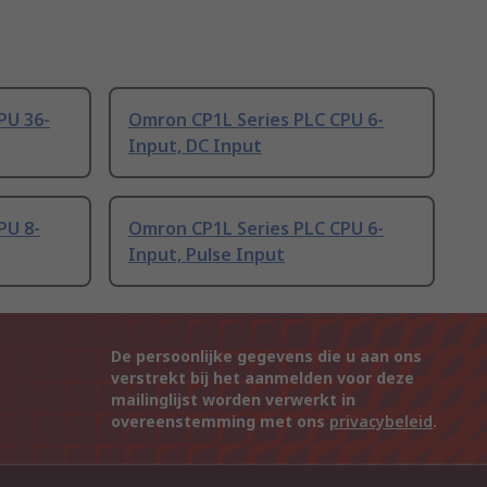
PU 36-
Omron CP1L Series PLC CPU 6-
Input, DC Input
PU 8-
Omron CP1L Series PLC CPU 6-
Input, Pulse Input
De persoonlijke gegevens die u aan ons
verstrekt bij het aanmelden voor deze
mailinglijst worden verwerkt in
overeenstemming met ons
privacybeleid
.