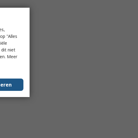
es,
op "Alles
iële
dit niet
ken. Meer
geren