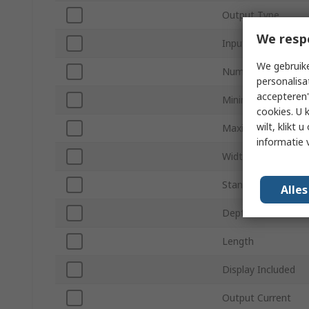
Output Type
We resp
Input Type
We gebruike
Number of Output
personalisa
accepteren"
Minimum Operatin
cookies. U 
wilt, klikt
Maximum Operatin
informatie 
Width
Standards/Approva
Alle
Depth
Length
Display Included
Output Current