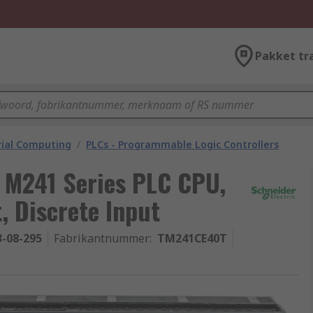
Pakket tr
rial Computing
/
PLCs - Programmable Logic Controllers
 M241 Series PLC CPU,
, Discrete Input
3-08-295
Fabrikantnummer
:
TM241CE40T