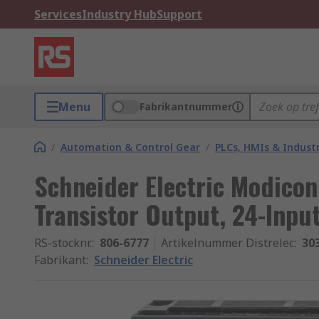
Services
Industry Hub
Support
Menu
Fabrikantnummer
/
Automation & Control Gear
/
PLCs, HMIs & Indust
Schneider Electric Modicon
Transistor Output, 24-Input
RS-stocknr.
:
806-6777
Artikelnummer Distrelec
:
30
Fabrikant
:
Schneider Electric