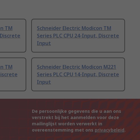
on TM
Schneider Electric Modicon TM
 Discrete
Series PLC CPU 24-Input, Discrete
Input
on TM
Schneider Electric Modicon M221
Discrete
Series PLC CPU 14-Input, Discrete
Input
De persoonlijke gegevens die u aan ons
verstrekt bij het aanmelden voor deze
mailinglijst worden verwerkt in
overeenstemming met ons
privacybeleid
.