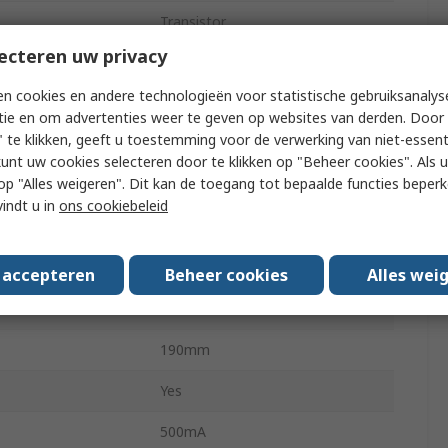
Transistor
ecteren uw privacy
Discrete
n cookies en andere technologieën voor statistische gebruiksanalys
s
16
tie en om advertenties weer te geven op websites van derden. Door 
 te klikken, geeft u toestemming voor de verwerking van niet-essent
g Temperature
-10°C
kunt uw cookies selecteren door te klikken op "Beheer cookies". Als u 
 u op "Alles weigeren". Dit kan de toegang tot bepaalde functies beper
g Temperature
55°C
vindt u in
ons cookiebeleid
90mm
ls
CE
s accepteren
Beheer cookies
Alles wei
95mm
190mm
Yes
500mA