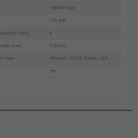
128000Steps
DIN Rail
ication Ports
4
uage Used
CoDeSys
rt Type
Ethernet, RS232, RS485, USB
Yes