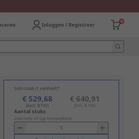
0
aceren
Inloggen / Registreer
Subtotaal (1 eenheid)*
€ 529,68
€ 640,91
(excl. BTW)
(incl. BTW)
Add
Aantal stuks
to
selecteer of typ hoeveelheid
Basket