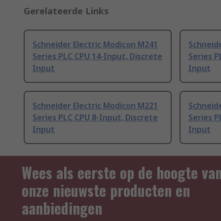
Gerelateerde Links
Schneider Electric Modicon M241
Schneide
Series PLC CPU 14-Input, Discrete
Series P
Input
Input
Schneider Electric Modicon M221
Schneide
Series PLC CPU 8-Input, Discrete
Series P
Input
Input
Wees als eerste op de hoogte va
onze nieuwste producten en
aanbiedingen