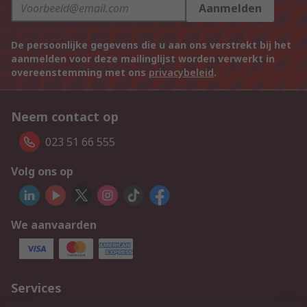
Aanmelden
De persoonlijke gegevens die u aan ons verstrekt bij het
aanmelden voor deze mailinglijst worden verwerkt in
overeenstemming met ons
privacybeleid
.
Neem contact op
023 51 66 555
Volg ons op
We aanvaarden
Services