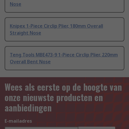
Nose
Knipex 1-Piece Circlip Plier, 180mm Overall
Straight Nose
Teng Tools MBE473-9 1-Piece Circlip Plier, 220mm
Overall Bent Nose
Wees als eerste op de hoogte van
onze nieuwste producten en
aanbiedingen
E-mailadres