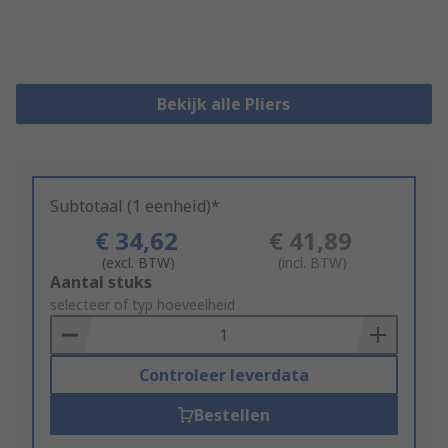
Bekijk alle Pliers
Subtotaal (1 eenheid)*
€ 34,62
€ 41,89
(excl. BTW)
(incl. BTW)
Add
Aantal stuks
to
selecteer of typ hoeveelheid
Basket
Controleer leverdata
Bestellen