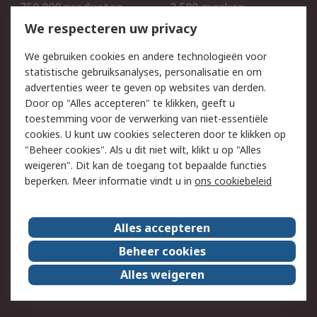
750.000 producten
2.500 merken
Bestellen
Inkoopoplossingen
We respecteren uw privacy
Retouren
Technisch advies
We gebruiken cookies en andere technologieën voor
Track & Trace
statistische gebruiksanalyses, personalisatie en om
advertenties weer te geven op websites van derden.
Wettelijk
Door op "Alles accepteren" te klikken, geeft u
toestemming voor de verwerking van niet-essentiële
Cookiebeleid
Email veiligheid
cookies. U kunt uw cookies selecteren door te klikken op
Privacybeleid
Websitevoorwaarden
"Beheer cookies". Als u dit niet wilt, klikt u op "Alles
weigeren". Dit kan de toegang tot bepaalde functies
Algemene
beperken. Meer informatie vindt u in
ons cookiebeleid
verkoopvoorwaarden
Over RS
Alles accepteren
RS Group
Over ons
Beheer cookies
RS wereldwijd
Werken bij RS
Alles weigeren
ESG