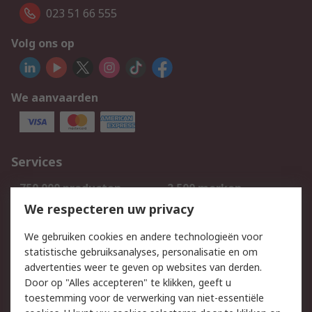
023 51 66 555
Volg ons op
We aanvaarden
Services
750.000 producten
2.500 merken
Bestellen
Inkoopoplossingen
We respecteren uw privacy
Retouren
Technisch advies
We gebruiken cookies en andere technologieën voor
Track & Trace
statistische gebruiksanalyses, personalisatie en om
advertenties weer te geven op websites van derden.
Wettelijk
Door op "Alles accepteren" te klikken, geeft u
toestemming voor de verwerking van niet-essentiële
Cookiebeleid
Email veiligheid