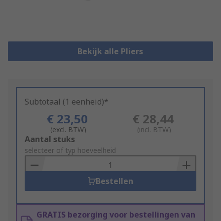
Bekijk alle Pliers
Subtotaal (1 eenheid)*
€ 23,50
€ 28,44
(excl. BTW)
(incl. BTW)
Add
Aantal stuks
to
selecteer of typ hoeveelheid
Basket
Bestellen
GRATIS bezorging voor bestellingen van