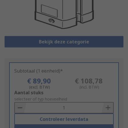
Bekijk deze categorie
Subtotaal (1 eenheid)*
€ 89,90
€ 108,78
(excl. BTW)
(incl. BTW)
Add
Aantal stuks
to
selecteer of typ hoeveelheid
Basket
Controleer leverdata