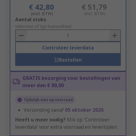
€ 42,80
€ 51,79
(excl. BTW)
(incl. BTW)
Add
Aantal stuks
to
selecteer of typ hoeveelheid
Basket
Controleer leverdata
Bestellen
GRATIS bezorging voor bestellingen van
meer dan € 90,00
Tijdelijk niet op voorraad
Verzending vanaf
05 oktober 2026
Heeft u meer nodig?
Klik op 'Controleer
leverdata' voor extra voorraad en levertijden.