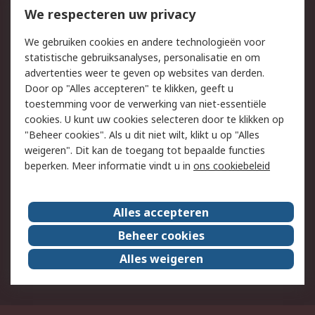
Bestellen
Inkoopoplossingen
We respecteren uw privacy
Retouren
Technisch advies
We gebruiken cookies en andere technologieën voor
Track & Trace
statistische gebruiksanalyses, personalisatie en om
advertenties weer te geven op websites van derden.
Wettelijk
Door op "Alles accepteren" te klikken, geeft u
toestemming voor de verwerking van niet-essentiële
Cookiebeleid
Email veiligheid
cookies. U kunt uw cookies selecteren door te klikken op
Privacybeleid
Websitevoorwaarden
"Beheer cookies". Als u dit niet wilt, klikt u op "Alles
weigeren". Dit kan de toegang tot bepaalde functies
Algemene
beperken. Meer informatie vindt u in
ons cookiebeleid
verkoopvoorwaarden
Over RS
Alles accepteren
RS Group
Over ons
Beheer cookies
RS wereldwijd
Werken bij RS
Alles weigeren
ESG