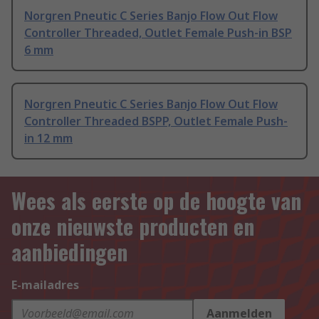
Norgren Pneutic C Series Banjo Flow Out Flow
Controller Threaded, Outlet Female Push-in BSP
6 mm
Norgren Pneutic C Series Banjo Flow Out Flow
Controller Threaded BSPP, Outlet Female Push-
in 12 mm
Wees als eerste op de hoogte van
onze nieuwste producten en
aanbiedingen
E-mailadres
Aanmelden