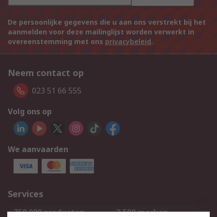
De persoonlijke gegevens die u aan ons verstrekt bij het
aanmelden voor deze mailinglijst worden verwerkt in
overeenstemming met ons
privacybeleid
.
Neem contact op
023 51 66 555
Volg ons op
We aanvaarden
Services
750.000 producten
2.500 merken