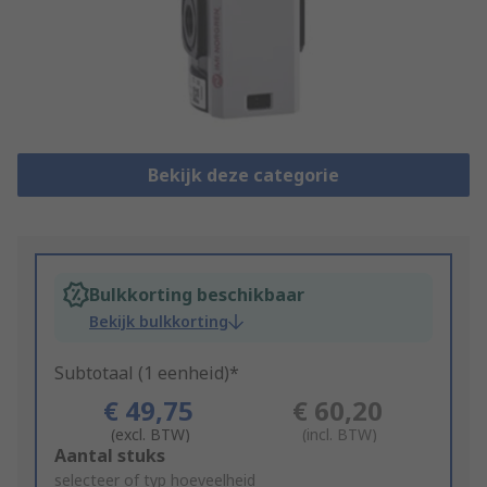
Bekijk deze categorie
Bulkkorting beschikbaar
Bekijk bulkkorting
Subtotaal (1 eenheid)*
€ 49,75
€ 60,20
(excl. BTW)
(incl. BTW)
Add
Aantal stuks
to
selecteer of typ hoeveelheid