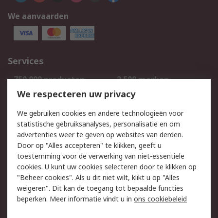
We aanvaarden
Services
750.000 producten
2.500 merken
Bestellen
Inkoopoplossingen
We respecteren uw privacy
Retouren
Technisch advies
We gebruiken cookies en andere technologieën voor
Track & Trace
statistische gebruiksanalyses, personalisatie en om
advertenties weer te geven op websites van derden.
Wettelijk
Door op "Alles accepteren" te klikken, geeft u
toestemming voor de verwerking van niet-essentiële
Cookiebeleid
Email veiligheid
cookies. U kunt uw cookies selecteren door te klikken op
Privacybeleid
Websitevoorwaarden
"Beheer cookies". Als u dit niet wilt, klikt u op "Alles
weigeren". Dit kan de toegang tot bepaalde functies
Algemene
beperken. Meer informatie vindt u in
ons cookiebeleid
verkoopvoorwaarden