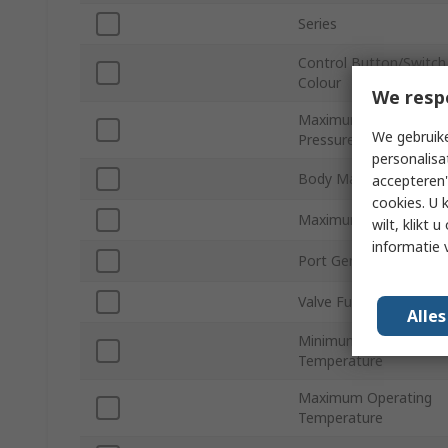
Series
Control Button/Switch
Colour
We resp
Maximum Operating
We gebruike
Pressure
personalisa
Body Material
accepteren"
cookies. U 
Maximum Flow Rate
wilt, klikt
informatie 
Port Gender
Valve Function
Alle
Minimum Operating
Temperature
Maximum Operating
Temperature