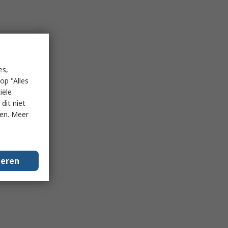
es,
op "Alles
iële
dit niet
ken. Meer
geren