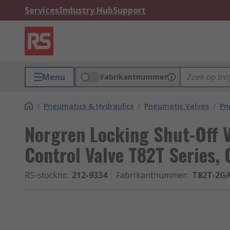
Services
Industry Hub
Support
Menu
Fabrikantnummer
/
Pneumatics & Hydraulics
/
Pneumatic Valves
/
Pn
Norgren Locking Shut-Off 
Control Valve T82T Series, G
RS-stocknr.
:
212-9334
Fabrikantnummer
:
T82T-2G