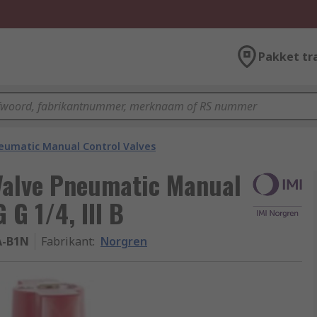
Pakket tr
eumatic Manual Control Valves
Valve Pneumatic Manual
 G 1/4, III B
A-B1N
Fabrikant
:
Norgren