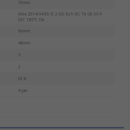
70mm
Atex 2014/34/EU II 2 GD Ex h IIC T6 Gb EX h
IIIC T85°C Db
90mm
48mm
3
2
III B
4-Jan