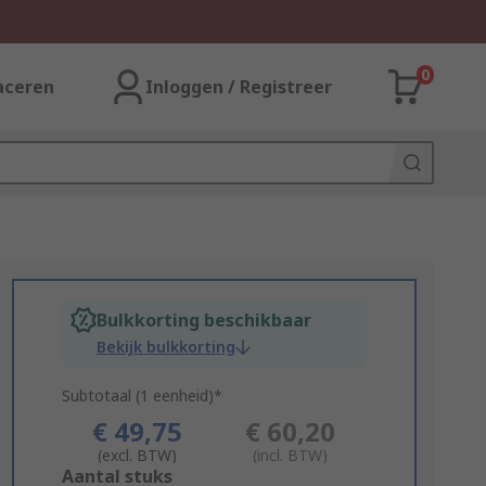
0
aceren
Inloggen / Registreer
Bulkkorting beschikbaar
Bekijk bulkkorting
Subtotaal (1 eenheid)*
€ 49,75
€ 60,20
(excl. BTW)
(incl. BTW)
Add
Aantal stuks