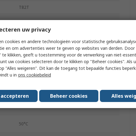
T82T
Red
ecteren uw privacy
10 bar
n cookies en andere technologieën voor statistische gebruiksanalys
tie en om advertenties weer te geven op websites van derden. Door 
Die Cast Aluminium
 te klikken, geeft u toestemming voor de verwerking van niet-essent
kunt uw cookies selecteren door te klikken op "Beheer cookies". Als u 
45dm³/s
 u op "Alles weigeren". Dit kan de toegang tot bepaalde functies beper
vindt u in
ons cookiebeleid
Female
3/2
s accepteren
Beheer cookies
Alles wei
-20°C
50°C