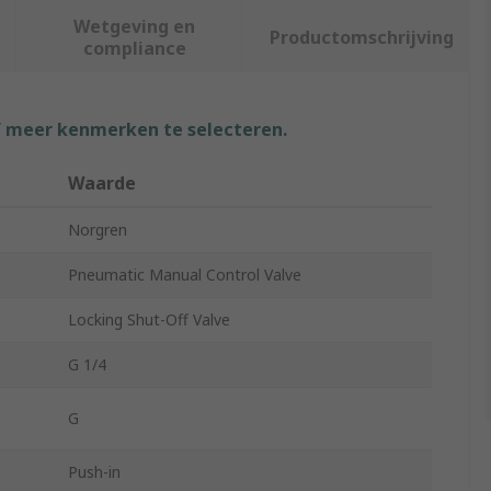
Wetgeving en
Productomschrijving
compliance
f meer kenmerken te selecteren.
Waarde
Norgren
Pneumatic Manual Control Valve
Locking Shut-Off Valve
G 1/4
G
Push-in