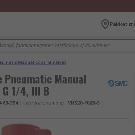
Pakket tr
eumatic Manual Control Valves
e Pneumatic Manual
G 1/4, III B
0-63-394
Fabrikantnummer
:
VHS20-F02B-S