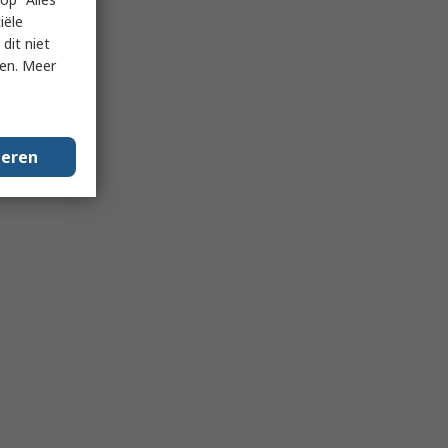
iële
dit niet
ken. Meer
geren