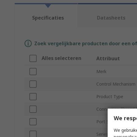
Specificaties
Datasheets
Zoek vergelijkbare producten door een o
Alles selecteren
Attribuut
Merk
Control Mechanism
Product Type
Connection Thread 
We resp
Port Size
We gebruike
Series
personalisa