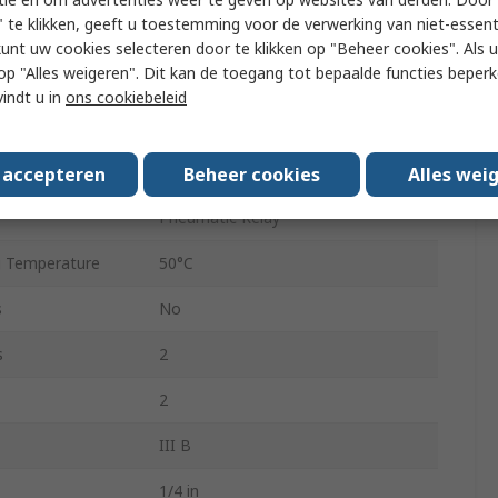
 te klikken, geeft u toestemming voor de verwerking van niet-essent
ch Colour
Red
kunt uw cookies selecteren door te klikken op "Beheer cookies". Als u 
 u op "Alles weigeren". Dit kan de toegang tot bepaalde functies beper
 Pressure
8 bar
vindt u in
ons cookiebeleid
Aluminium
 Temperature
-5°C
s accepteren
Beheer cookies
Alles wei
Pneumatic Relay
 Temperature
50°C
s
No
s
2
2
III B
1/4 in