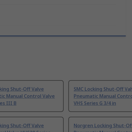
king Shut-Off Valve
SMC Locking Shut-Off Va
ic Manual Control Valve
Pneumatic Manual Contro
es III B
VHS Series G 3/4 in
king Shut-Off Valve
Norgren Locking Shut-Of