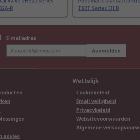
al Valve VHS20 Series
Pneumatic Manual Contro
02A-R
T82T Series III B
n
E-mailadres
Aanmelden
Wettelijk
producten
Cookiebeleid
rken
Email veiligheid
n
Privacybeleid
lossingen
Websitevoorwaarden
n
Algemene verkoopvoorw
h advies