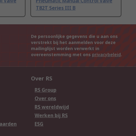
l Valve
Pneumatic Manual Control Valve
T82T Series III B
De persoonlijke gegevens die u aan ons
verstrekt bij het aanmelden voor deze
mailinglijst worden verwerkt in
overeenstemming met ons
privacybeleid
.
Over RS
RS Group
Over ons
RS wereldwijd
Werken bij RS
aarden
ESG