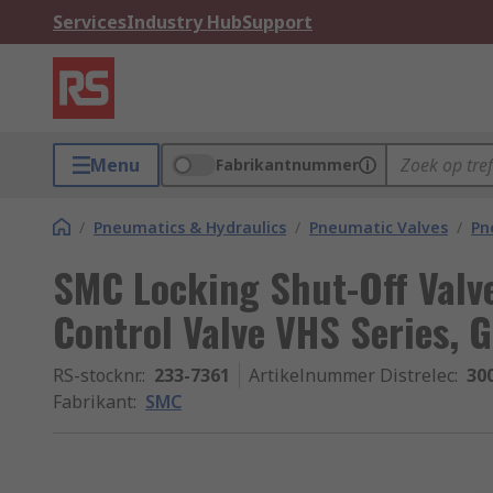
Services
Industry Hub
Support
Menu
Fabrikantnummer
/
Pneumatics & Hydraulics
/
Pneumatic Valves
/
Pn
SMC Locking Shut-Off Valv
Control Valve VHS Series, G 
RS-stocknr.
:
233-7361
Artikelnummer Distrelec
:
30
Fabrikant
:
SMC