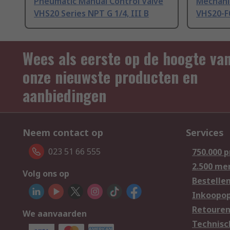
Pneumatic Manual Control Valve
Mechanic
VHS20 Series NPT G 1/4, III B
VHS20-F
Wees als eerste op de hoogte va
onze nieuwste producten en
aanbiedingen
Neem contact op
Services
023 51 66 555
750.000 
2.500 me
Volg ons op
Bestelle
Inkoopop
Retoure
We aanvaarden
Technisc