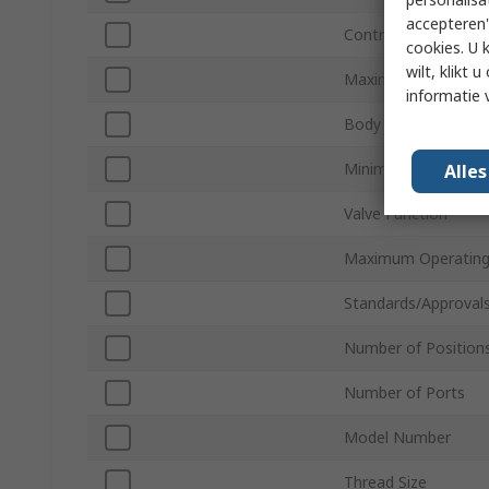
accepteren"
Control Button/Swit
cookies. U 
wilt, klikt
Maximum Operating
informatie 
Body Material
Minimum Operating
Alle
Valve Function
Maximum Operating
Standards/Approval
Number of Position
Number of Ports
Model Number
Thread Size