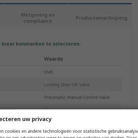
Wetgeving en
Productomschrijving
compliance
f meer kenmerken te selecteren.
Waarde
SMC
Locking Shut-Off Valve
Pneumatic Manual Control Valve
Standard
G
ecteren uw privacy
G 1/4
n cookies en andere technologieën voor statistische gebruiksanalys
VHS
tie en om advertenties weer te geven op websites van derden. Door 