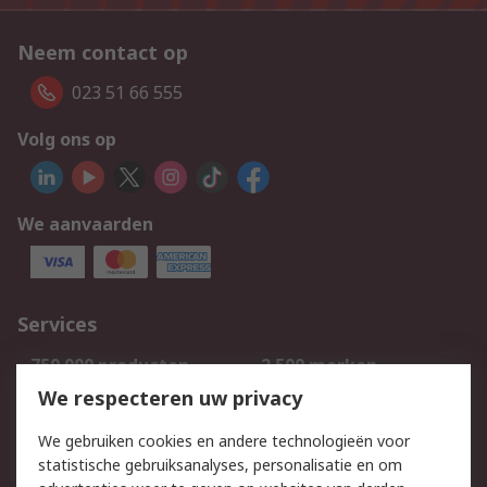
Neem contact op
023 51 66 555
Volg ons op
We aanvaarden
Services
750.000 producten
2.500 merken
Bestellen
Inkoopoplossingen
We respecteren uw privacy
Retouren
Technisch advies
We gebruiken cookies en andere technologieën voor
Track & Trace
statistische gebruiksanalyses, personalisatie en om