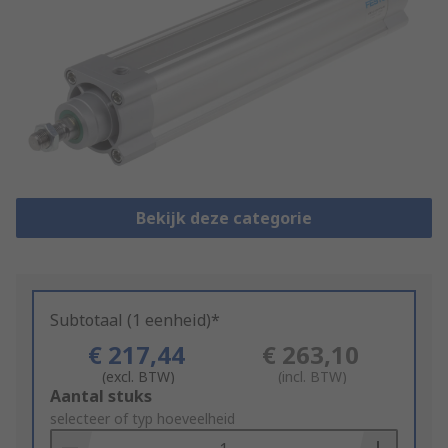
Bekijk deze categorie
Subtotaal (1 eenheid)*
€ 217,44
€ 263,10
(excl. BTW)
(incl. BTW)
Add
Aantal stuks
to
selecteer of typ hoeveelheid
Basket