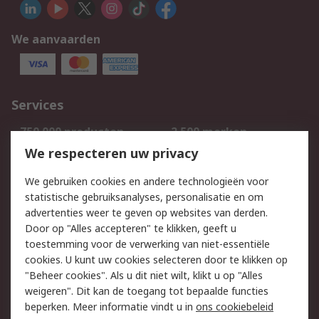
We aanvaarden
Services
750.000 producten
2.500 merken
Bestellen
Inkoopoplossingen
We respecteren uw privacy
Retouren
Technisch advies
We gebruiken cookies en andere technologieën voor
Track & Trace
statistische gebruiksanalyses, personalisatie en om
advertenties weer te geven op websites van derden.
Wettelijk
Door op "Alles accepteren" te klikken, geeft u
toestemming voor de verwerking van niet-essentiële
Cookiebeleid
Email veiligheid
cookies. U kunt uw cookies selecteren door te klikken op
Privacybeleid
Websitevoorwaarden
"Beheer cookies". Als u dit niet wilt, klikt u op "Alles
weigeren". Dit kan de toegang tot bepaalde functies
Algemene
beperken. Meer informatie vindt u in
ons cookiebeleid
verkoopvoorwaarden