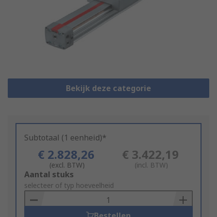
Bekijk deze categorie
Subtotaal (1 eenheid)*
€ 2.828,26
€ 3.422,19
(excl. BTW)
(incl. BTW)
Add
Aantal stuks
to
selecteer of typ hoeveelheid
Basket
Bestellen