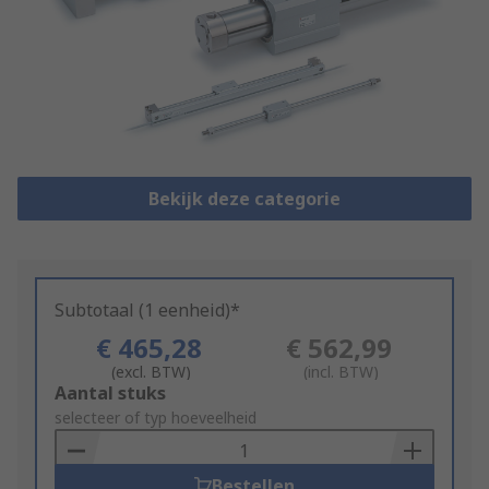
Bekijk deze categorie
Subtotaal (1 eenheid)*
€ 465,28
€ 562,99
(excl. BTW)
(incl. BTW)
Add
Aantal stuks
to
selecteer of typ hoeveelheid
Basket
Bestellen