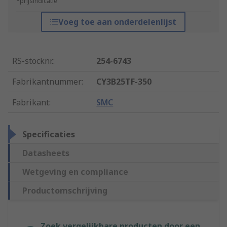
*prijsindicatie
Voeg toe aan onderdelenlijst
RS-stocknr.
:
254-6743
Fabrikantnummer
:
CY3B25TF-350
Fabrikant
:
SMC
Specificaties
Datasheets
Wetgeving en compliance
Productomschrijving
Zoek vergelijkbare producten door een