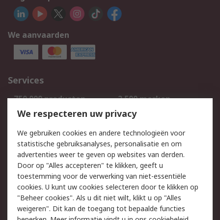
We aanvaarden
Services
750.000 producten
2.500 merken
Bestellen
Inkoopoplossingen
We respecteren uw privacy
Retouren
Technisch advies
We gebruiken cookies en andere technologieën voor
Track & Trace
statistische gebruiksanalyses, personalisatie en om
advertenties weer te geven op websites van derden.
Wettelijk
Door op "Alles accepteren" te klikken, geeft u
toestemming voor de verwerking van niet-essentiële
Cookiebeleid
Email veiligheid
cookies. U kunt uw cookies selecteren door te klikken op
Privacybeleid
Websitevoorwaarden
"Beheer cookies". Als u dit niet wilt, klikt u op "Alles
weigeren". Dit kan de toegang tot bepaalde functies
Algemene
beperken. Meer informatie vindt u in
ons cookiebeleid