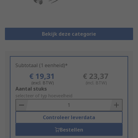
Bekijk deze categorie
Subtotaal (1 eenheid)*
€ 19,31
€ 23,37
(excl. BTW)
(incl. BTW)
Add
Aantal stuks
to
selecteer of typ hoeveelheid
Basket
Controleer leverdata
Bestellen