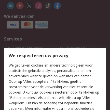
We aanvaarden
Services
750.000 producten
2.500 merken
Bestellen
Inkoopoplossingen
We respecteren uw privacy
Retouren
Technisch advies
We gebruiken cookies en andere technologieën voor
Track & Trace
statistische gebruiksanalyses, personalisatie en om
advertenties weer te geven op websites van derden.
Wettelijk
Door op "Alles accepteren" te klikken, geeft u
toestemming voor de verwerking van niet-essentiële
Cookiebeleid
Email veiligheid
cookies. U kunt uw cookies selecteren door te klikken op
Privacybeleid
Websitevoorwaarden
"Beheer cookies". Als u dit niet wilt, klikt u op "Alles
weigeren". Dit kan de toegang tot bepaalde functies
Algemene
beperken. Meer informatie vindt u in
ons cookiebeleid