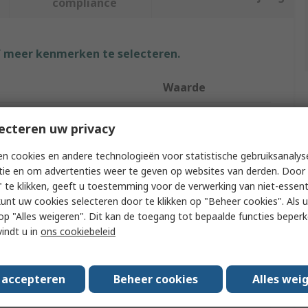
compliance
f meer kenmerken te selecteren.
Waarde
TE Connectivity
ecteren uw privacy
24V dc
n cookies en andere technologieën voor statistische gebruiksanalys
tie en om advertenties weer te geven op websites van derden. Door 
PoE Injector
 te klikken, geeft u toestemming voor de verwerking van niet-essent
kunt uw cookies selecteren door te klikken op "Beheer cookies". Als u 
88.9mm
 u op "Alles weigeren". Dit kan de toegang tot bepaalde functies beper
178.2mm
vindt u in
ons cookiebeleid
40mm
s accepteren
Beheer cookies
Alles wei
ating Temperature
-40°C