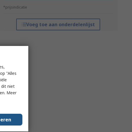
*prijsindicatie
Voeg toe aan onderdelenlijst
es,
op "Alles
iële
dit niet
ken. Meer
geren