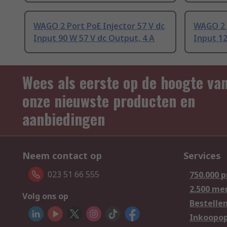
WAGO 2 Port PoE Injector 57 V dc
WAGO 2 P
Input 90 W 57 V dc Output, 4 A
Input 12
Wees als eerste op de hoogte va
onze nieuwste producten en
aanbiedingen
Neem contact op
Services
023 51 66 555
750.000 
2.500 me
Volg ons op
Bestelle
Inkoopop