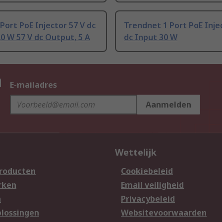
ort PoE Injector 57 V dc
Trendnet 1 Port PoE Injec
0 W 57 V dc Output, 5 A
dc Input 30 W
n
E-mailadres
Aanmelden
Wettelijk
producten
Cookiebeleid
rken
Email veiligheid
n
Privacybeleid
lossingen
Websitevoorwaarden