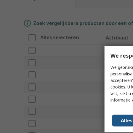
Zoek vergelijkbare producten door een o
Alles selecteren
Attribuut
Merk
We resp
Input Voltage
We gebruike
personalisa
Product Type
accepteren"
cookies. U 
Length
wilt, klikt
Width
informatie 
Depth
Alle
Minimum Oper