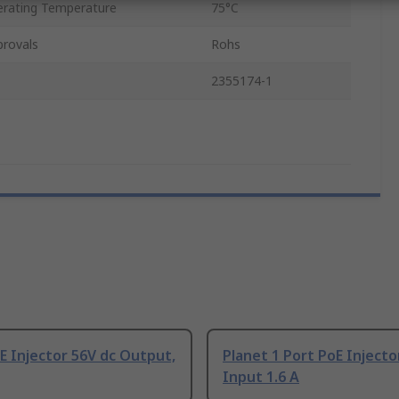
rating Temperature
75°C
provals
Rohs
2355174-1
E Injector 56V dc Output,
Planet 1 Port PoE Injecto
Input 1.6 A