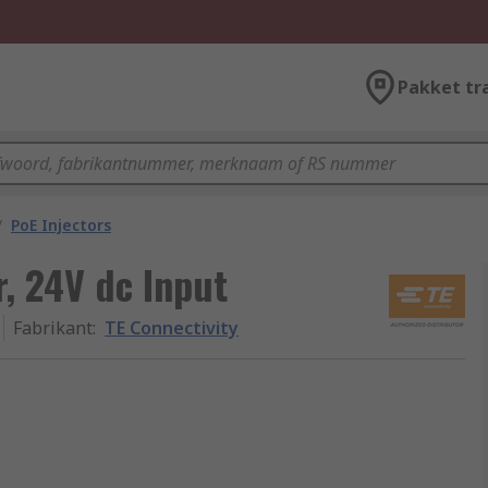
Pakket tr
/
PoE Injectors
r, 24V dc Input
Fabrikant
:
TE Connectivity