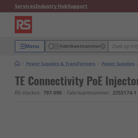
Services
Industry Hub
Support
Menu
Fabrikantnummer
/
Power Supplies & Transformers
/
Power Supplies
TE Connectivity PoE Injecto
RS-stocknr.
:
797-090
Fabrikantnummer
:
2355174-1