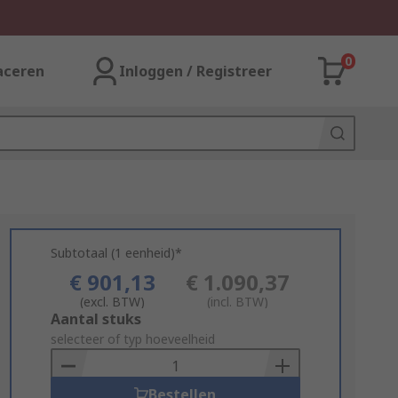
0
aceren
Inloggen / Registreer
Subtotaal (1 eenheid)*
€ 901,13
€ 1.090,37
(excl. BTW)
(incl. BTW)
Add
Aantal stuks
to
selecteer of typ hoeveelheid
Basket
Bestellen