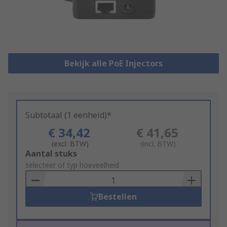
Bekijk alle PoE Injectors
Subtotaal (1 eenheid)*
€ 34,42
€ 41,65
(excl. BTW)
(incl. BTW)
Add
Aantal stuks
to
selecteer of typ hoeveelheid
Basket
Bestellen