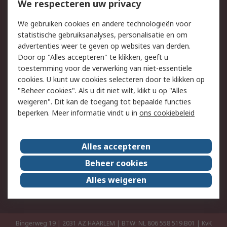
Bestellen
Inkoopoplossingen
We respecteren uw privacy
Retouren
Technisch advies
We gebruiken cookies en andere technologieën voor
Track & Trace
statistische gebruiksanalyses, personalisatie en om
advertenties weer te geven op websites van derden.
Wettelijk
Door op "Alles accepteren" te klikken, geeft u
toestemming voor de verwerking van niet-essentiële
Cookiebeleid
Email veiligheid
cookies. U kunt uw cookies selecteren door te klikken op
Privacybeleid
Websitevoorwaarden
"Beheer cookies". Als u dit niet wilt, klikt u op "Alles
weigeren". Dit kan de toegang tot bepaalde functies
Algemene
beperken. Meer informatie vindt u in
ons cookiebeleid
verkoopvoorwaarden
Over RS
Alles accepteren
RS Group
Over ons
Beheer cookies
RS wereldwijd
Werken bij RS
Alles weigeren
ESG
Bingerweg 19 | 2031 AZ HAARLEM | BTW: NL 806 558 519.B01 | KvK