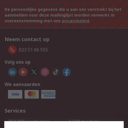
De persoonlijke gegevens die u aan ons verstrekt bij het
aanmelden voor deze mailinglijst worden verwerkt in
overeenstemming met ons
privacybeleid
.
Neem contact op
023 51 66 555
Volg ons op
We aanvaarden
Services
750.000 producten
2.500 merken