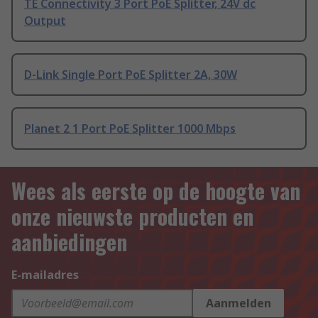
TE Connectivity 3 Port PoE Splitter, 24V dc
Output
D-Link Single Port PoE Splitter 2A, 30W
Planet 2 1 Port PoE Splitter 1000 Mbps
Wees als eerste op de hoogte van
onze nieuwste producten en
aanbiedingen
E-mailadres
Aanmelden