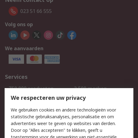
023 51 66 555
Volg ons op
We aanvaarden
Services
750.000 producten
2.500 merken
Bestellen
Inkoopoplossingen
We respecteren uw privacy
Retouren
Technisch advies
We gebruiken cookies en andere technologieën voor
Track & Trace
statistische gebruiksanalyses, personalisatie en om
advertenties weer te geven op websites van derden.
Wettelijk
Door op "Alles accepteren" te klikken, geeft u
toestemming voor de verwerking van niet-essentiële