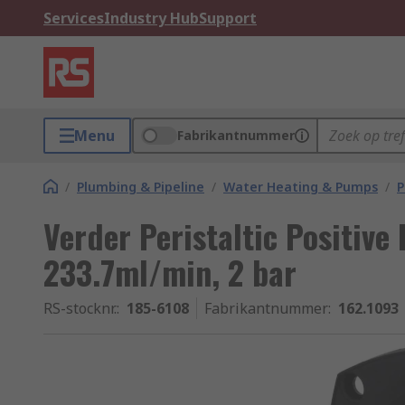
Services
Industry Hub
Support
Menu
Fabrikantnummer
/
Plumbing & Pipeline
/
Water Heating & Pumps
/
P
Verder Peristaltic Positiv
233.7ml/min, 2 bar
RS-stocknr.
:
185-6108
Fabrikantnummer
:
162.1093