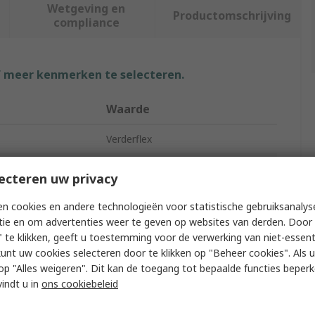
Wetgeving en
Productomschrijving
compliance
f meer kenmerken te selecteren.
Waarde
Verderflex
Positive Displacement Pump
ecteren uw privacy
Peristaltic
n cookies en andere technologieën voor statistische gebruiksanalys
tie en om advertenties weer te geven op websites van derden. Door 
ate
233.7ml/min
 te klikken, geeft u toestemming voor de verwerking van niet-essent
kunt uw cookies selecteren door te klikken op "Beheer cookies". Als u 
ng Pressure
2 bar
 u op "Alles weigeren". Dit kan de toegang tot bepaalde functies beper
Verderflex Mini-Load OEM
vindt u in
ons cookiebeleid
emperature
20°C