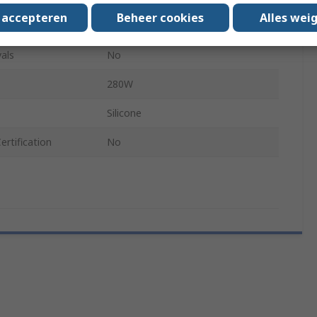
s accepteren
Beheer cookies
Alles wei
Acetal, Glass Filled Nylon
als
No
280W
Silicone
rtification
No