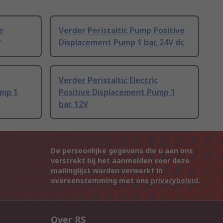
e
Verder Peristaltic Pump Positive
r
Displacement Pump 1 bar, 24V dc
c
Verder Peristaltic Electric
ump 1
Positive Displacement Pump 1
bar, 12V
De persoonlijke gegevens die u aan ons
verstrekt bij het aanmelden voor deze
mailinglijst worden verwerkt in
overeenstemming met ons
privacybeleid
.
Over RS