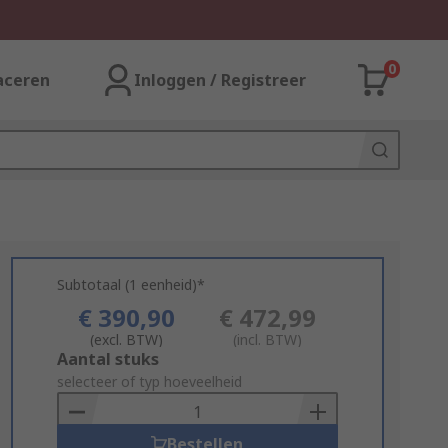
0
aceren
Inloggen / Registreer
Subtotaal (1 eenheid)*
€ 390,90
€ 472,99
(excl. BTW)
(incl. BTW)
Add
Aantal stuks
to
selecteer of typ hoeveelheid
Basket
Bestellen