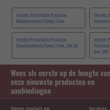
Verder Peristaltic Positive
Verder P
Displacement Pump 2 bar
Displac
Verder Peristaltic Positive
Verder P
Displacement Pump 1 bar, 24V dc
Positiv
bar, 24V
Wees als eerste op de hoogte va
onze nieuwste producten en
aanbiedingen
Neem contact op
Services