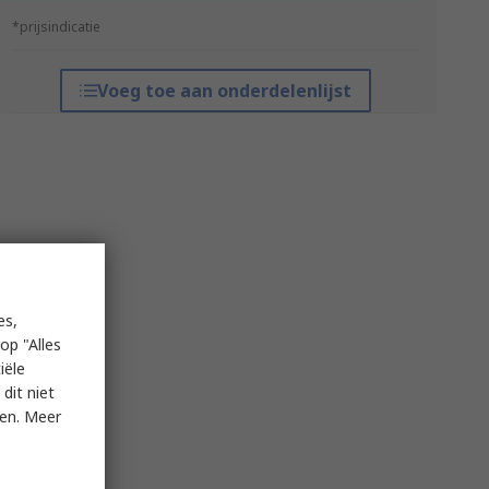
*prijsindicatie
Voeg toe aan onderdelenlijst
es,
op "Alles
iële
dit niet
ken. Meer