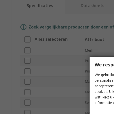
Specificaties
Datasheets
Zoek vergelijkbare producten door een o
Alles selecteren
Attribuut
Merk
Product Type
We resp
Pump Type
We gebruike
personalisa
Maximum Flow R
accepteren"
cookies. U 
Maximum Operati
wilt, klikt
Series
informatie 
Maximum Fluid T