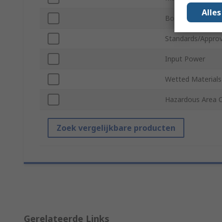
Alle
Body Material
Standards/Approv
Input Power
Wetted Materials
Hazardous Area Ce
Zoek vergelijkbare producten
Gerelateerde Links