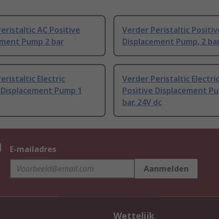
eristaltic AC Positive
Verder Peristaltic Positiv
ement Pump 2 bar
Displacement Pump, 2 ba
eristaltic Electric
Verder Peristaltic Electri
e Displacement Pump 1
Positive Displacement P
bar, 24V dc
n
E-mailadres
Aanmelden
Wettelijk