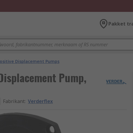
Pakket tr
ositive Displacement Pumps
e Displacement Pump,
Fabrikant
:
Verderflex