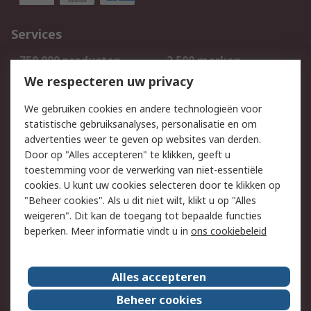
Services
750.000 producten
2.500 merken
Bestellen
Inkoopoplossingen
We respecteren uw privacy
Retouren
Technisch advies
We gebruiken cookies en andere technologieën voor
Track & Trace
statistische gebruiksanalyses, personalisatie en om
advertenties weer te geven op websites van derden.
Wettelijk
Door op "Alles accepteren" te klikken, geeft u
toestemming voor de verwerking van niet-essentiële
Cookiebeleid
Email veiligheid
cookies. U kunt uw cookies selecteren door te klikken op
Privacybeleid
Websitevoorwaarden
"Beheer cookies". Als u dit niet wilt, klikt u op "Alles
weigeren". Dit kan de toegang tot bepaalde functies
Algemene
beperken. Meer informatie vindt u in
ons cookiebeleid
verkoopvoorwaarden
Over RS
Alles accepteren
RS Group
Over ons
Beheer cookies