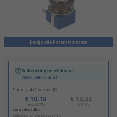
Bekijk alle Potentiometers
Bulkkorting beschikbaar
Bekijk bulkkorting
Subtotaal (1 eenheid)*
€ 10,18
€ 12,32
(excl. BTW)
(incl. BTW)
Add
Aantal stuks
to
selecteer of typ hoeveelheid