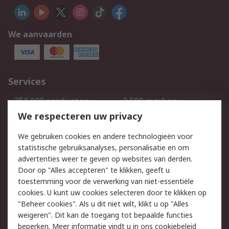
We aanvaarden
Services
750.000 producten
2.500 merken
Bestellen
Inkoopoplossingen
We respecteren uw privacy
Retouren
Technisch advies
We gebruiken cookies en andere technologieën voor
Track & Trace
statistische gebruiksanalyses, personalisatie en om
advertenties weer te geven op websites van derden.
Wettelijk
Door op "Alles accepteren" te klikken, geeft u
toestemming voor de verwerking van niet-essentiële
Cookiebeleid
Email veiligheid
cookies. U kunt uw cookies selecteren door te klikken op
Privacybeleid
Websitevoorwaarden
"Beheer cookies". Als u dit niet wilt, klikt u op "Alles
weigeren". Dit kan de toegang tot bepaalde functies
Algemene
beperken. Meer informatie vindt u in
ons cookiebeleid