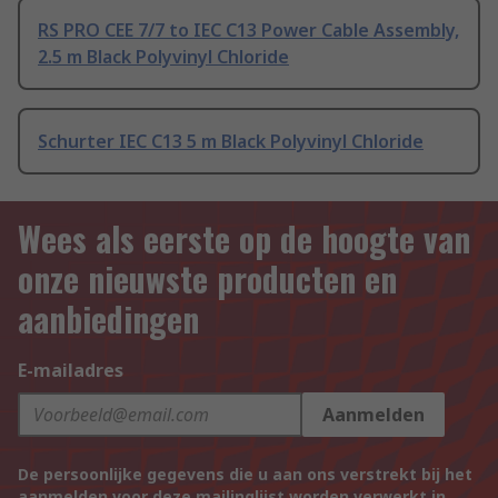
RS PRO CEE 7/7 to IEC C13 Power Cable Assembly,
2.5 m Black Polyvinyl Chloride
Schurter IEC C13 5 m Black Polyvinyl Chloride
Wees als eerste op de hoogte van
onze nieuwste producten en
aanbiedingen
E-mailadres
Aanmelden
De persoonlijke gegevens die u aan ons verstrekt bij het
aanmelden voor deze mailinglijst worden verwerkt in