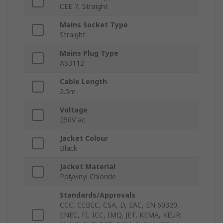
CEE 7, Straight
Mains Socket Type
Straight
Mains Plug Type
AS3112
Cable Length
2.5m
Voltage
250V ac
Jacket Colour
Black
Jacket Material
Polyvinyl Chloride
Standards/Approvals
CCC, CEBEC, CSA, D, EAC, EN 60320,
ENEC, FI, ICC, IMQ, JET, KEMA, KEUR,