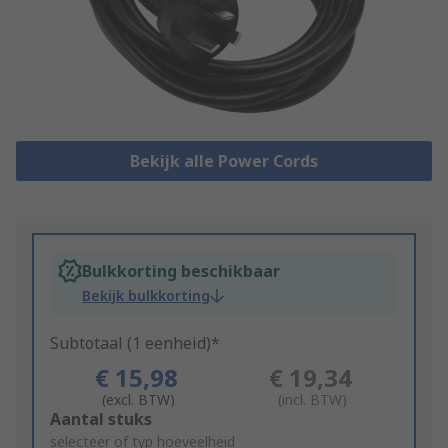
Bekijk alle Power Cords
Bulkkorting beschikbaar
Bekijk bulkkorting
Subtotaal (1 eenheid)*
€ 15,98
€ 19,34
(excl. BTW)
(incl. BTW)
Add
Aantal stuks
to
selecteer of typ hoeveelheid