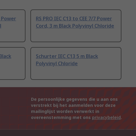
7 Power
RS PRO IEC C13 to CEE 7/7 Power
l
Cord, 3 m Black Polyvinyl Chloride
Black
Schurter IEC C13 5 m Black
Polyvinyl Chloride
De persoonlijke gegevens die u aan ons
verstrekt bij het aanmelden voor deze
mailinglijst worden verwerkt in
overeenstemming met ons
privacybeleid
.