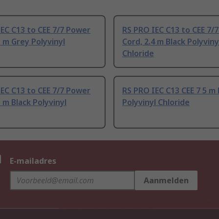
EC C13 to CEE 7/7 Power
RS PRO IEC C13 to CEE 7/
5 m Grey Polyvinyl
Cord, 2.4 m Black Polyviny
Chloride
EC C13 to CEE 7/7 Power
RS PRO IEC C13 CEE 7 5 m 
5 m Black Polyvinyl
Polyvinyl Chloride
n
E-mailadres
Aanmelden