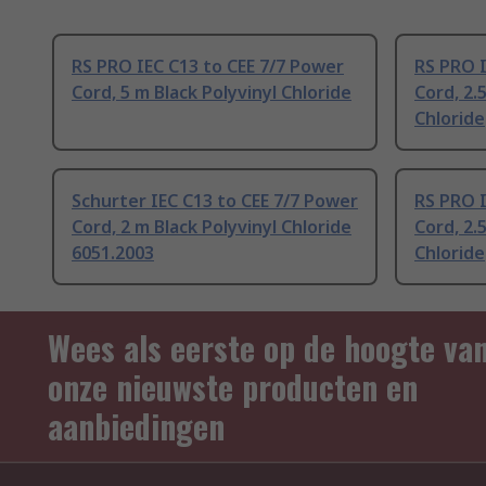
RS PRO IEC C13 to CEE 7/7 Power
RS PRO I
Cord, 5 m Black Polyvinyl Chloride
Cord, 2.
Chloride
Schurter IEC C13 to CEE 7/7 Power
RS PRO I
Cord, 2 m Black Polyvinyl Chloride
Cord, 2.
6051.2003
Chloride
Wees als eerste op de hoogte va
onze nieuwste producten en
aanbiedingen