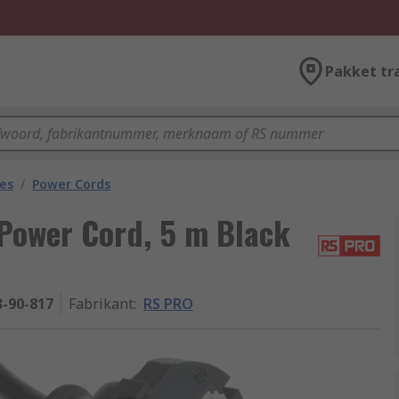
Pakket tr
les
/
Power Cords
 Power Cord, 5 m Black
3-90-817
Fabrikant
:
RS PRO