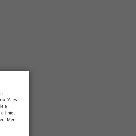
es,
op "Alles
iële
dit niet
ken. Meer