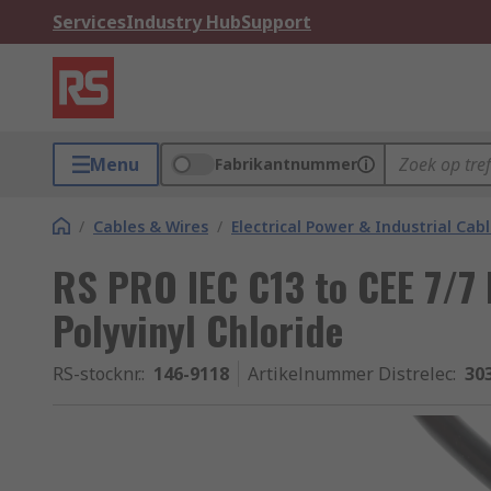
Services
Industry Hub
Support
Menu
Fabrikantnummer
/
Cables & Wires
/
Electrical Power & Industrial Cab
RS PRO IEC C13 to CEE 7/7
Polyvinyl Chloride
RS-stocknr.
:
146-9118
Artikelnummer Distrelec
:
30