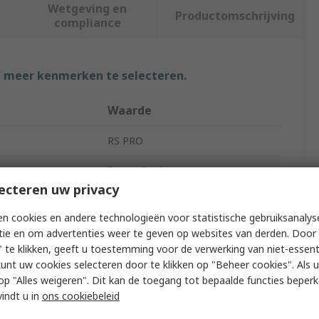
Wetgeving en
Productomschrijving
compliance
f meer kenmerken te selecteren.
Waarde
RS PRO
pe
Power Cord
ecteren uw privacy
Type A
IEC C13
n cookies en andere technologieën voor statistische gebruiksanalys
Type B
CEE 7/7
tie en om advertenties weer te geven op websites van derden. Door 
 te klikken, geeft u toestemming voor de verwerking van niet-essent
et Type
C13
kunt uw cookies selecteren door te klikken op "Beheer cookies". Als u 
 u op "Alles weigeren". Dit kan de toegang tot bepaalde functies beper
 Type
Type G
vindt u in
ons cookiebeleid
th
5m