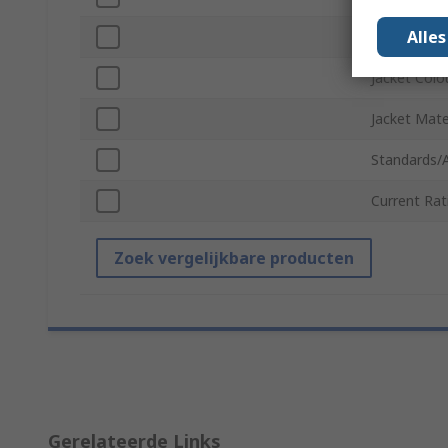
Alle
Voltage
Jacket Colo
Jacket Mate
Standards/
Current Rat
Zoek vergelijkbare producten
Gerelateerde Links