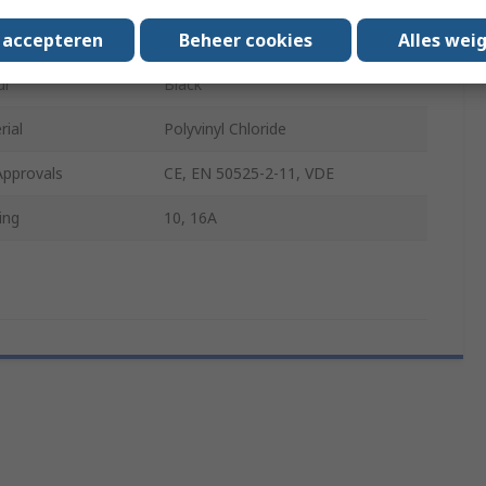
s accepteren
Beheer cookies
Alles wei
300V
ur
Black
rial
Polyvinyl Chloride
Approvals
CE, EN 50525-2-11, VDE
ing
10, 16A