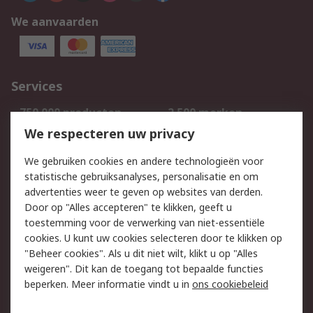
We aanvaarden
Services
750.000 producten
2.500 merken
Bestellen
Inkoopoplossingen
We respecteren uw privacy
Retouren
Technisch advies
We gebruiken cookies en andere technologieën voor
Track & Trace
statistische gebruiksanalyses, personalisatie en om
advertenties weer te geven op websites van derden.
Wettelijk
Door op "Alles accepteren" te klikken, geeft u
toestemming voor de verwerking van niet-essentiële
Cookiebeleid
Email veiligheid
cookies. U kunt uw cookies selecteren door te klikken op
Privacybeleid
Websitevoorwaarden
"Beheer cookies". Als u dit niet wilt, klikt u op "Alles
weigeren". Dit kan de toegang tot bepaalde functies
Algemene
beperken. Meer informatie vindt u in
ons cookiebeleid
verkoopvoorwaarden