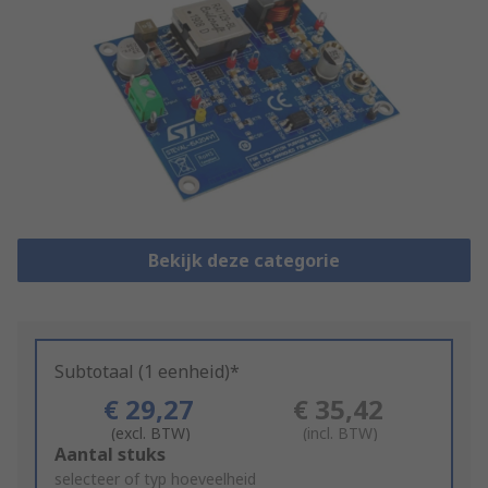
Bekijk deze categorie
Subtotaal (1 eenheid)*
€ 29,27
€ 35,42
(excl. BTW)
(incl. BTW)
Add
Aantal stuks
to
selecteer of typ hoeveelheid