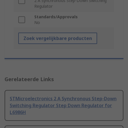
2 A Synchronous Step-Down Switching
Regulator
Standards/Approvals
No
Zoek vergelijkbare producten
Gerelateerde Links
STMicroelectronics 2 A Synchronous Step-Down
Switching Regulator Step Down Regulator for
L6986H