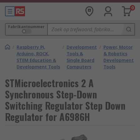
0
Fabrikantnummer
/
Raspberry Pi,
/
Development
/
Power, Motor
Arduino, ROCK,
Tools &
& Robotics
STEM Education &
Single Board
Development
Development Tools
Computers
Tools
STMicroelectronics 2 A
Synchronous Step-Down
Switching Regulator Step Down
Regulator for A6986H