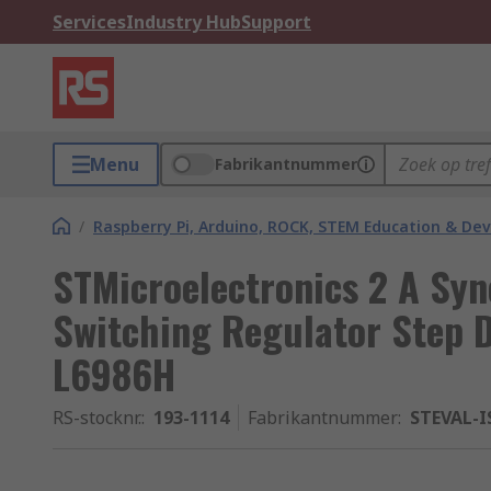
Services
Industry Hub
Support
Menu
Fabrikantnummer
/
Raspberry Pi, Arduino, ROCK, STEM Education & De
STMicroelectronics 2 A Sy
Switching Regulator Step 
L6986H
RS-stocknr.
:
193-1114
Fabrikantnummer
:
STEVAL-I