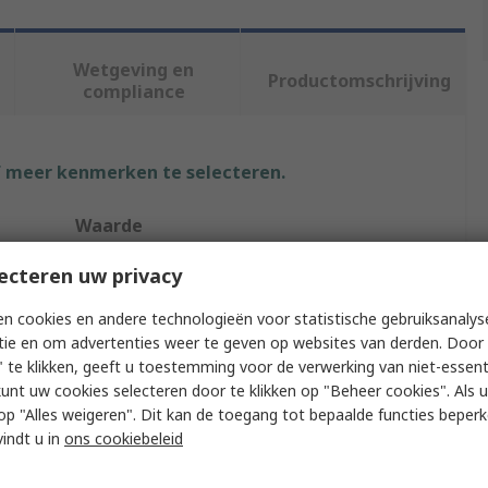
Wetgeving en
Productomschrijving
compliance
f meer kenmerken te selecteren.
Waarde
STMicroelectronics
ecteren uw privacy
Evaluation Board
n cookies en andere technologieën voor statistische gebruiksanalys
tie en om advertenties weer te geven op websites van derden. Door 
 te klikken, geeft u toestemming voor de verwerking van niet-essent
Step Down Regulator
kunt uw cookies selecteren door te klikken op "Beheer cookies". Als u 
 u op "Alles weigeren". Dit kan de toegang tot bepaalde functies beper
Evaluation Board
vindt u in
ons cookiebeleid
L6986H