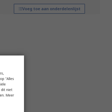
Voeg toe aan onderdelenlijst
es,
op "Alles
iële
dit niet
ken. Meer