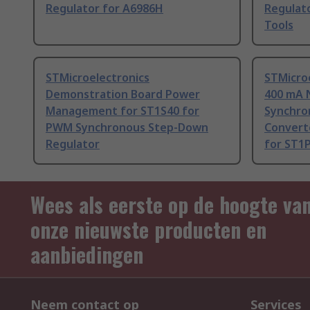
Regulator for A6986H
Regulato
Tools
STMicroelectronics
STMicro
Demonstration Board Power
400 mA 
Management for ST1S40 for
Synchro
PWM Synchronous Step-Down
Convert
Regulator
for ST1
Wees als eerste op de hoogte va
onze nieuwste producten en
aanbiedingen
Neem contact op
Services