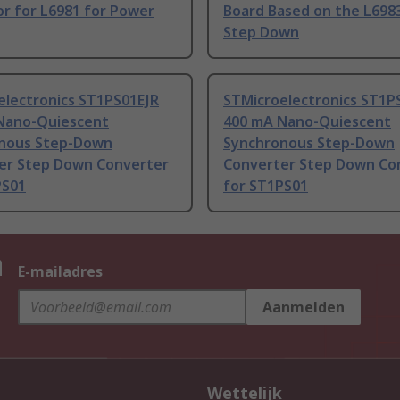
r for L6981 for Power
Board Based on the L69
Step Down
electronics ST1PS01EJR
STMicroelectronics ST1P
Nano-Quiescent
400 mA Nano-Quiescent
nous Step-Down
Synchronous Step-Down
er Step Down Converter
Converter Step Down Co
PS01
for ST1PS01
n
E-mailadres
Aanmelden
Wettelijk