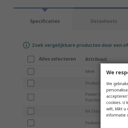
Specificaties
Datasheets
Zoek vergelijkbare producten door een o
Alles selecteren
Attribuut
Merk
We resp
Product Type
We gebruike
personalisa
Power Management
accepteren"
Function
cookies. U 
wilt, klikt
Kit Classification
informatie 
Featured Device