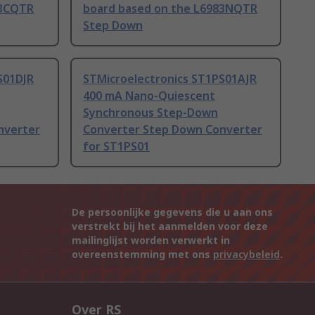
83CQTR
board based on the L6983NQTR
Step Down
S01DJR
STMicroelectronics ST1PS01AJR
400 mA Nano-Quiescent
Synchronous Step-Down
nverter
Converter Step Down Converter
for ST1PS01
De persoonlijke gegevens die u aan ons
verstrekt bij het aanmelden voor deze
mailinglijst worden verwerkt in
overeenstemming met ons
privacybeleid
.
Over RS