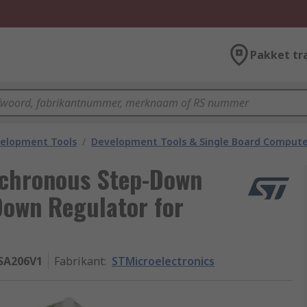
Pakket tr
velopment Tools
/
Development Tools & Single Board Compute
nchronous Step-Down
Down Regulator for
SA206V1
Fabrikant
:
STMicroelectronics