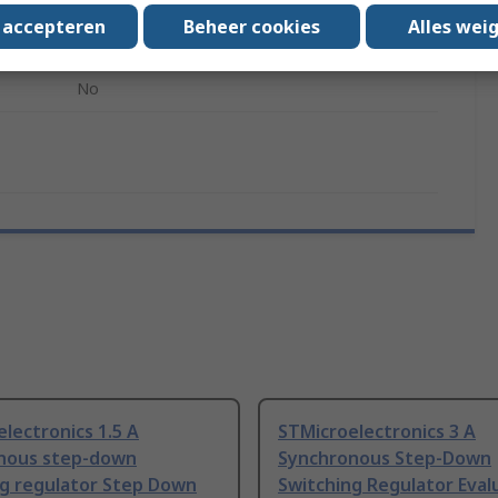
2 A Synchronous Step-Down Switching
s accepteren
Beheer cookies
Alles wei
Regulator
No
lectronics 1.5 A
STMicroelectronics 3 A
nous step-down
Synchronous Step-Down
ng regulator Step Down
Switching Regulator Eval