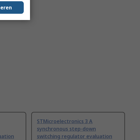
geren
STMicroelectronics 3 A
synchronous step-down
uation
switching regulator evaluation