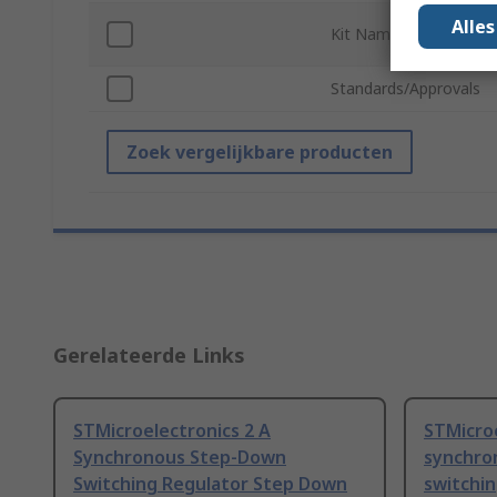
Alle
Kit Name
Standards/Approvals
Zoek vergelijkbare producten
Gerelateerde Links
STMicroelectronics 2 A
STMicroe
Synchronous Step-Down
synchro
Switching Regulator Step Down
switchi