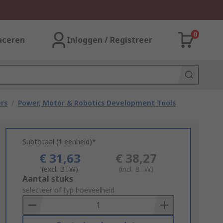
0
aceren
Inloggen / Registreer
rs
/
Power, Motor & Robotics Development Tools
Subtotaal (1 eenheid)*
€ 31,63
€ 38,27
(excl. BTW)
(incl. BTW)
Add
Aantal stuks
to
selecteer of typ hoeveelheid
Basket