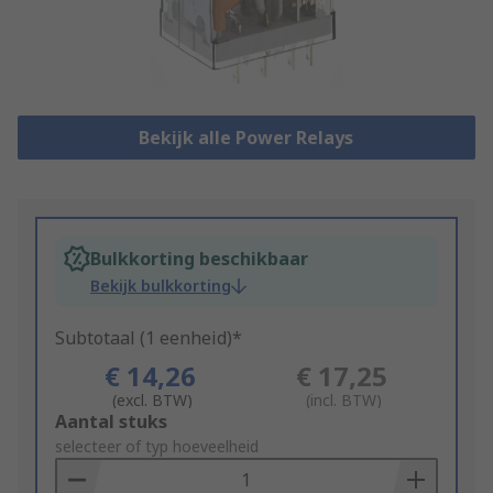
Bekijk alle Power Relays
Bulkkorting beschikbaar
Bekijk bulkkorting
Subtotaal (1 eenheid)*
€ 14,26
€ 17,25
(excl. BTW)
(incl. BTW)
Add
Aantal stuks
to
selecteer of typ hoeveelheid
Basket