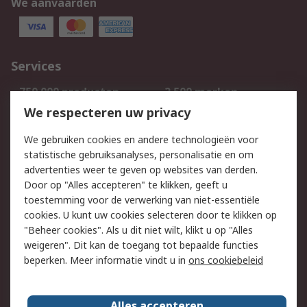
We aanvaarden
Services
750.000 producten
2.500 merken
Bestellen
Inkoopoplossingen
We respecteren uw privacy
Retouren
Technisch advies
We gebruiken cookies en andere technologieën voor
Track & Trace
statistische gebruiksanalyses, personalisatie en om
advertenties weer te geven op websites van derden.
Wettelijk
Door op "Alles accepteren" te klikken, geeft u
toestemming voor de verwerking van niet-essentiële
Cookiebeleid
Email veiligheid
cookies. U kunt uw cookies selecteren door te klikken op
Privacybeleid
Websitevoorwaarden
"Beheer cookies". Als u dit niet wilt, klikt u op "Alles
weigeren". Dit kan de toegang tot bepaalde functies
Algemene
beperken. Meer informatie vindt u in
ons cookiebeleid
verkoopvoorwaarden
Over RS
Alles accepteren