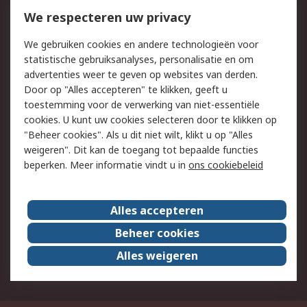
Bestellen
Inkoopoplossingen
We respecteren uw privacy
Retouren
Technisch advies
We gebruiken cookies en andere technologieën voor
Track & Trace
statistische gebruiksanalyses, personalisatie en om
advertenties weer te geven op websites van derden.
Wettelijk
Door op "Alles accepteren" te klikken, geeft u
toestemming voor de verwerking van niet-essentiële
Cookiebeleid
Email veiligheid
cookies. U kunt uw cookies selecteren door te klikken op
Privacybeleid
Websitevoorwaarden
"Beheer cookies". Als u dit niet wilt, klikt u op "Alles
weigeren". Dit kan de toegang tot bepaalde functies
Algemene
beperken. Meer informatie vindt u in
ons cookiebeleid
verkoopvoorwaarden
Over RS
Alles accepteren
RS Group
Over ons
Beheer cookies
RS wereldwijd
Werken bij RS
Alles weigeren
ESG