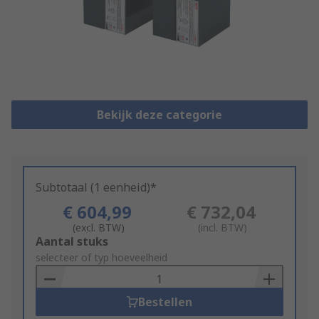
Bekijk deze categorie
Subtotaal (1 eenheid)*
€ 604,99
€ 732,04
(excl. BTW)
(incl. BTW)
Add
Aantal stuks
to
selecteer of typ hoeveelheid
Basket
Bestellen