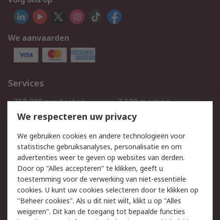
We aanvaarden
Services
750.000 producten
2.500 merken
Bestellen
Inkoopoplossingen
We respecteren uw privacy
Retouren
Technisch advies
We gebruiken cookies en andere technologieën voor
Track & Trace
statistische gebruiksanalyses, personalisatie en om
advertenties weer te geven op websites van derden.
Wettelijk
Door op "Alles accepteren" te klikken, geeft u
toestemming voor de verwerking van niet-essentiële
Cookiebeleid
Email veiligheid
cookies. U kunt uw cookies selecteren door te klikken op
Privacybeleid
Websitevoorwaarden
"Beheer cookies". Als u dit niet wilt, klikt u op "Alles
weigeren". Dit kan de toegang tot bepaalde functies
Algemene