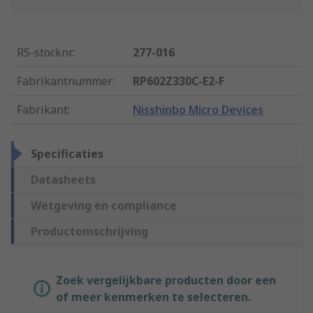
RS-stocknr.
:
277-016
Fabrikantnummer
:
RP602Z330C-E2-F
Fabrikant
:
Nisshinbo Micro Devices
Specificaties
Datasheets
Wetgeving en compliance
Productomschrijving
Zoek vergelijkbare producten door een
of meer kenmerken te selecteren.