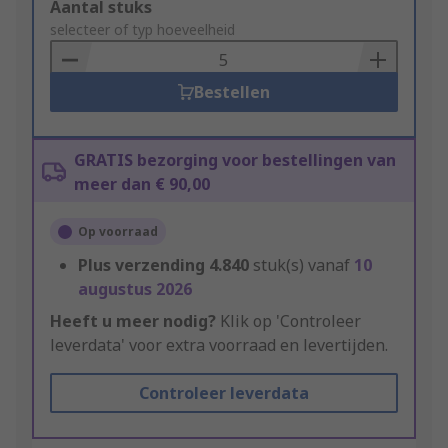
Add
Aantal stuks
to
selecteer of typ hoeveelheid
Basket
Bestellen
GRATIS bezorging voor bestellingen van
meer dan € 90,00
Op voorraad
Plus verzending
4.840
stuk(s) vanaf
10
augustus 2026
Heeft u meer nodig?
Klik op 'Controleer
leverdata' voor extra voorraad en levertijden.
Controleer leverdata