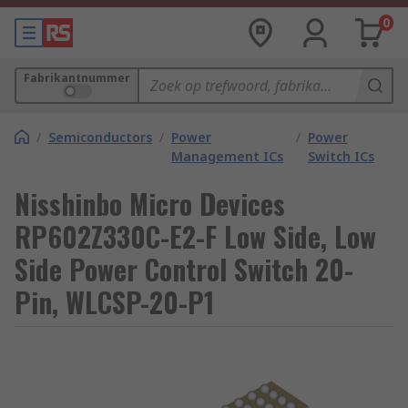
0
Fabrikantnummer
/
Semiconductors
/
Power
/
Power
Management ICs
Switch ICs
Nisshinbo Micro Devices
RP602Z330C-E2-F Low Side, Low
Side Power Control Switch 20-
Pin, WLCSP-20-P1