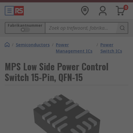
0
Fabrikantnummer
/
Semiconductors
/
Power
/
Power
Management ICs
Switch ICs
MPS Low Side Power Control
Switch 15-Pin, QFN-15