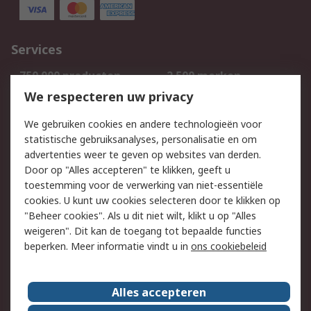
Services
750.000 producten
2.500 merken
Bestellen
Inkoopoplossingen
We respecteren uw privacy
Retouren
Technisch advies
We gebruiken cookies en andere technologieën voor
Track & Trace
statistische gebruiksanalyses, personalisatie en om
advertenties weer te geven op websites van derden.
Wettelijk
Door op "Alles accepteren" te klikken, geeft u
toestemming voor de verwerking van niet-essentiële
Cookiebeleid
Email veiligheid
cookies. U kunt uw cookies selecteren door te klikken op
Privacybeleid
Websitevoorwaarden
"Beheer cookies". Als u dit niet wilt, klikt u op "Alles
weigeren". Dit kan de toegang tot bepaalde functies
Algemene
beperken. Meer informatie vindt u in
ons cookiebeleid
verkoopvoorwaarden
Over RS
Alles accepteren