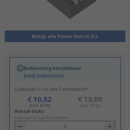
Bekijk alle Power Switch ICs
Bulkkorting beschikbaar
Bekijk bulkkorting
Subtotaal (1 rol van 5 eenheden)*
€ 10,82
€ 13,09
(excl. BTW)
(incl. BTW)
Add
Aantal stuks
to
selecteer of typ hoeveelheid
Basket