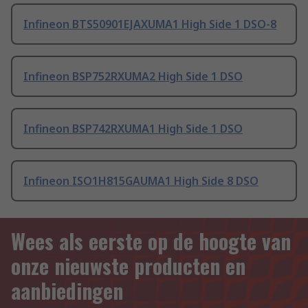
Infineon BTS50901EJAXUMA1 High Side 1 DSO-8
Infineon BSP752RXUMA2 High Side 1 DSO
Infineon BSP742RXUMA1 High Side 1 DSO
Infineon ISO1H815GAUMA1 High Side 8 DSO
Wees als eerste op de hoogte van
onze nieuwste producten en
aanbiedingen