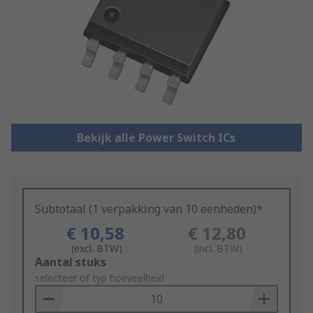
Bekijk alle Power Switch ICs
Subtotaal (1 verpakking van 10 eenheden)*
€ 10,58
€ 12,80
(excl. BTW)
(incl. BTW)
Add
Aantal stuks
to
selecteer of typ hoeveelheid
Basket