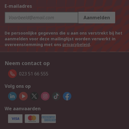
E-mailadres
Aanmelden
De persoonlijke gegevens die u aan ons verstrekt bij het
aanmelden voor deze mailinglijst worden verwerkt in
overeenstemming met ons
privacybeleid
.
Neem contact op
023 51 66 555
Volg ons op
We aanvaarden