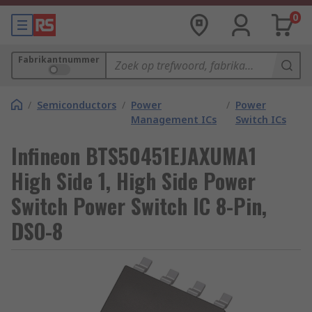
0
Fabrikantnummer
/
Semiconductors
/
Power
/
Power
Management ICs
Switch ICs
Infineon BTS50451EJAXUMA1
High Side 1, High Side Power
Switch Power Switch IC 8-Pin,
DSO-8