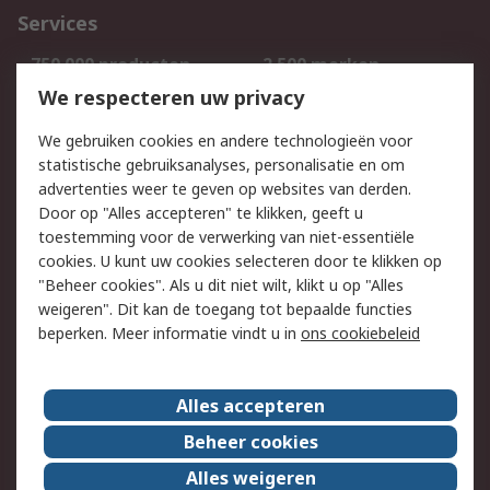
Services
750.000 producten
2.500 merken
Bestellen
Inkoopoplossingen
We respecteren uw privacy
Retouren
Technisch advies
We gebruiken cookies en andere technologieën voor
Track & Trace
statistische gebruiksanalyses, personalisatie en om
advertenties weer te geven op websites van derden.
Wettelijk
Door op "Alles accepteren" te klikken, geeft u
toestemming voor de verwerking van niet-essentiële
Cookiebeleid
Email veiligheid
cookies. U kunt uw cookies selecteren door te klikken op
Privacybeleid
Websitevoorwaarden
"Beheer cookies". Als u dit niet wilt, klikt u op "Alles
weigeren". Dit kan de toegang tot bepaalde functies
Algemene
beperken. Meer informatie vindt u in
ons cookiebeleid
verkoopvoorwaarden
Over RS
Alles accepteren
RS Group
Over ons
Beheer cookies
RS wereldwijd
Werken bij RS
Alles weigeren