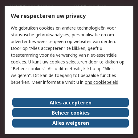
750.000 producten
2.500 merken
Bestellen
Inkoopoplossingen
We respecteren uw privacy
Retouren
Technisch advies
We gebruiken cookies en andere technologieën voor
Track & Trace
statistische gebruiksanalyses, personalisatie en om
advertenties weer te geven op websites van derden.
Wettelijk
Door op "Alles accepteren" te klikken, geeft u
toestemming voor de verwerking van niet-essentiële
Cookiebeleid
Email veiligheid
cookies. U kunt uw cookies selecteren door te klikken op
Privacybeleid
Websitevoorwaarden
"Beheer cookies". Als u dit niet wilt, klikt u op "Alles
weigeren". Dit kan de toegang tot bepaalde functies
Algemene
beperken. Meer informatie vindt u in
ons cookiebeleid
verkoopvoorwaarden
Over RS
Alles accepteren
RS Group
Over ons
Beheer cookies
RS wereldwijd
Werken bij RS
Alles weigeren
ESG