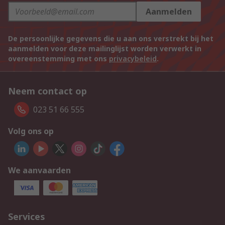
Aanmelden
De persoonlijke gegevens die u aan ons verstrekt bij het
aanmelden voor deze mailinglijst worden verwerkt in
overeenstemming met ons
privacybeleid
.
Neem contact op
023 51 66 555
Volg ons op
We aanvaarden
Services