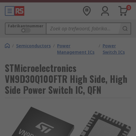
0
Fabrikantnummer
/
Semiconductors
/
Power
/
Power
Management ICs
Switch ICs
STMicroelectronics
VN9D30Q100FTR High Side, High
Side Power Switch IC, QFN