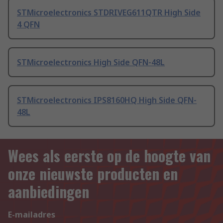
STMicroelectronics STDRIVEG611QTR High Side
4 QFN
STMicroelectronics High Side QFN-48L
STMicroelectronics IPS8160HQ High Side QFN-
48L
Wees als eerste op de hoogte van
onze nieuwste producten en
aanbiedingen
E-mailadres