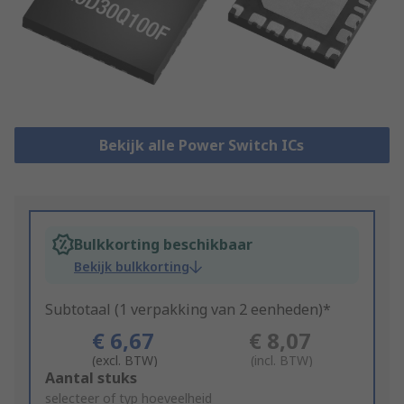
Bekijk alle Power Switch ICs
Bulkkorting beschikbaar
Bekijk bulkkorting
Subtotaal (1 verpakking van 2 eenheden)*
€ 6,67
€ 8,07
(excl. BTW)
(incl. BTW)
Add
Aantal stuks
to
selecteer of typ hoeveelheid