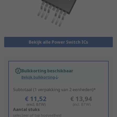
Bekijk alle Power Switch ICs
Bulkkorting beschikbaar
Bekijk bulkkorting
Subtotaal (1 verpakking van 2 eenheden)*
€ 11,52
€ 13,94
(excl. BTW)
(incl. BTW)
Add
Aantal stuks
to
selecteer of typ hoeveelheid