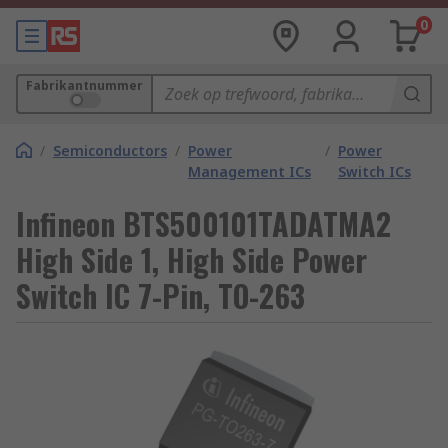
0
Fabrikantnummer
/
Semiconductors
/
Power
/
Power
Management ICs
Switch ICs
Infineon BTS500101TADATMA2
High Side 1, High Side Power
Switch IC 7-Pin, TO-263