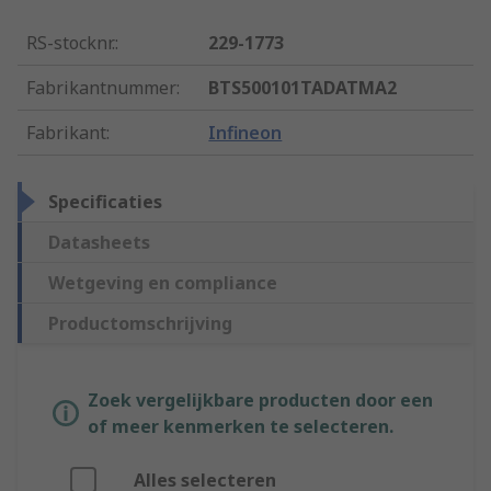
RS-stocknr.
:
229-1773
Fabrikantnummer
:
BTS500101TADATMA2
Fabrikant
:
Infineon
Specificaties
Datasheets
Wetgeving en compliance
Productomschrijving
Zoek vergelijkbare producten door een
of meer kenmerken te selecteren.
Alles selecteren