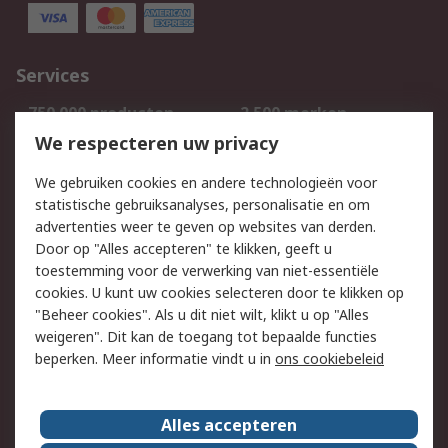
Services
750.000 producten
2.500 merken
Bestellen
Inkoopoplossingen
We respecteren uw privacy
Retouren
Technisch advies
We gebruiken cookies en andere technologieën voor
Track & Trace
statistische gebruiksanalyses, personalisatie en om
advertenties weer te geven op websites van derden.
Wettelijk
Door op "Alles accepteren" te klikken, geeft u
toestemming voor de verwerking van niet-essentiële
Cookiebeleid
Email veiligheid
cookies. U kunt uw cookies selecteren door te klikken op
Privacybeleid
Websitevoorwaarden
"Beheer cookies". Als u dit niet wilt, klikt u op "Alles
weigeren". Dit kan de toegang tot bepaalde functies
Algemene
beperken. Meer informatie vindt u in
ons cookiebeleid
verkoopvoorwaarden
Over RS
Alles accepteren