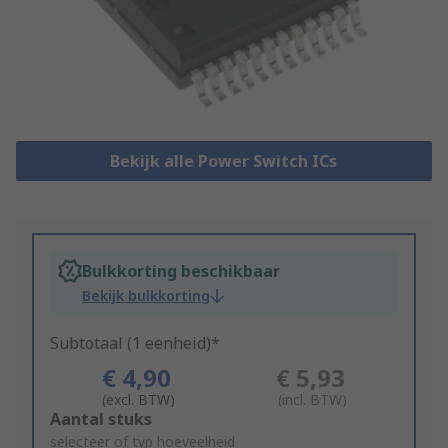
Bekijk alle Power Switch ICs
Bulkkorting beschikbaar
Bekijk bulkkorting
Subtotaal (1 eenheid)*
€ 4,90
€ 5,93
(excl. BTW)
(incl. BTW)
Add
Aantal stuks
to
selecteer of typ hoeveelheid