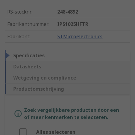
RS-stocknr.
:
248-4892
Fabrikantnummer
:
IPS1025HFTR
Fabrikant
:
STMicroelectronics
Specificaties
Datasheets
Wetgeving en compliance
Productomschrijving
Zoek vergelijkbare producten door een
of meer kenmerken te selecteren.
Alles selecteren