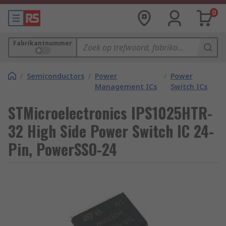
0
Fabrikantnummer
/
Semiconductors
/
Power
/
Power
Management ICs
Switch ICs
STMicroelectronics IPS1025HTR-
32 High Side Power Switch IC 24-
Pin, PowerSSO-24