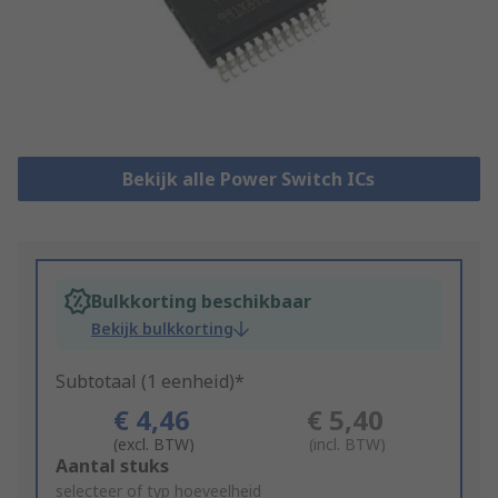
Bekijk alle Power Switch ICs
Bulkkorting beschikbaar
Bekijk bulkkorting
Subtotaal (1 eenheid)*
€ 4,46
€ 5,40
(excl. BTW)
(incl. BTW)
Add
Aantal stuks
to
selecteer of typ hoeveelheid