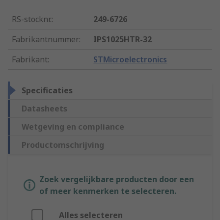
RS-stocknr.
:
249-6726
Fabrikantnummer
:
IPS1025HTR-32
Fabrikant
:
STMicroelectronics
Specificaties
Datasheets
Wetgeving en compliance
Productomschrijving
Zoek vergelijkbare producten door een
of meer kenmerken te selecteren.
Alles selecteren