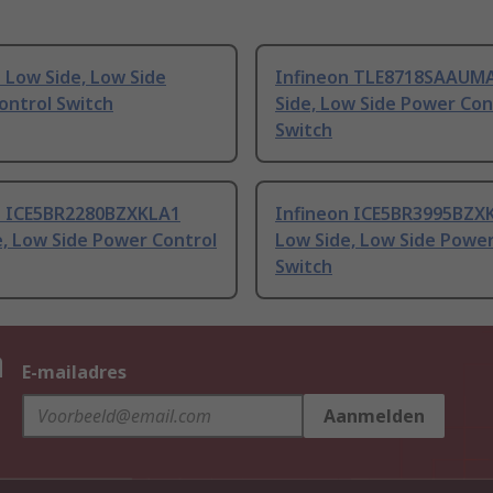
 Low Side, Low Side
Infineon TLE8718SAAUM
ontrol Switch
Side, Low Side Power Con
Switch
n ICE5BR2280BZXKLA1
Infineon ICE5BR3995BZX
, Low Side Power Control
Low Side, Low Side Power
Switch
n
E-mailadres
Aanmelden