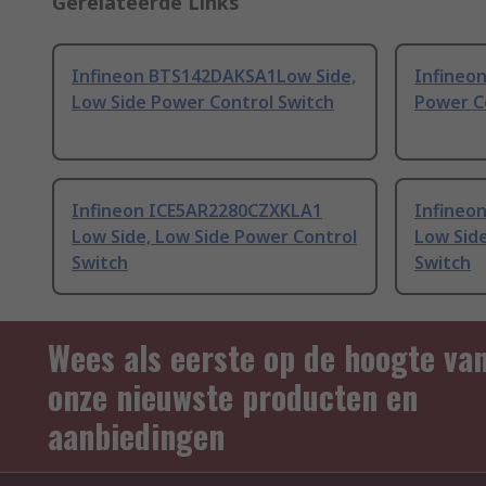
Gerelateerde Links
Infineon BTS142DAKSA1Low Side,
Infineon
Low Side Power Control Switch
Power C
Infineon ICE5AR2280CZXKLA1
Infineo
Low Side, Low Side Power Control
Low Side
Switch
Switch
Wees als eerste op de hoogte va
onze nieuwste producten en
aanbiedingen