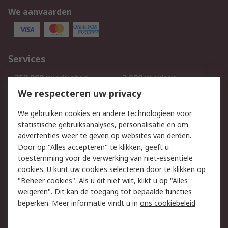
We aanvaarden
Services
750.000 producten
2.500 merken
Bestellen
Inkoopoplossingen
We respecteren uw privacy
Retouren
Technisch advies
We gebruiken cookies en andere technologieën voor
Track & Trace
statistische gebruiksanalyses, personalisatie en om
advertenties weer te geven op websites van derden.
Wettelijk
Door op "Alles accepteren" te klikken, geeft u
toestemming voor de verwerking van niet-essentiële
Cookiebeleid
Email veiligheid
cookies. U kunt uw cookies selecteren door te klikken op
Privacybeleid
Websitevoorwaarden
"Beheer cookies". Als u dit niet wilt, klikt u op "Alles
weigeren". Dit kan de toegang tot bepaalde functies
Algemene
beperken. Meer informatie vindt u in
ons cookiebeleid
verkoopvoorwaarden