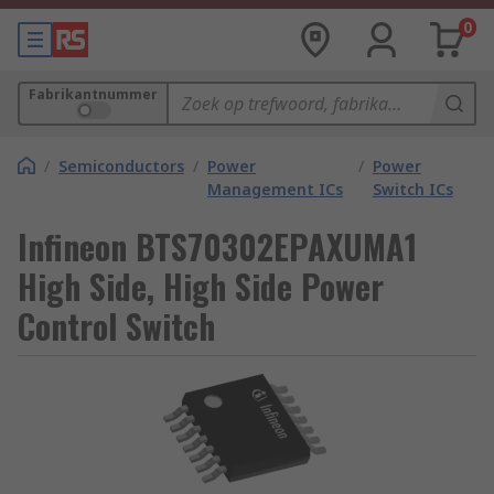
0
Fabrikantnummer
/
Semiconductors
/
Power
/
Power
Management ICs
Switch ICs
Infineon BTS70302EPAXUMA1
High Side, High Side Power
Control Switch