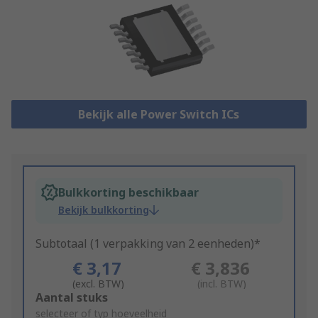
Bekijk alle Power Switch ICs
Bulkkorting beschikbaar
Bekijk bulkkorting
Subtotaal (1 verpakking van 2 eenheden)*
€ 3,17
€ 3,836
(excl. BTW)
(incl. BTW)
Add
Aantal stuks
to
selecteer of typ hoeveelheid