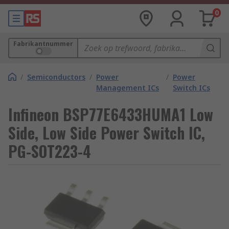
0
Fabrikantnummer
/
Semiconductors
/
Power
/
Power
Management ICs
Switch ICs
Infineon BSP77E6433HUMA1 Low
Side, Low Side Power Switch IC,
PG-SOT223-4