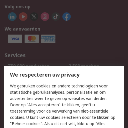
Volg ons op
We aanvaarden
Services
750.000 producten
2.500 merken
Bestellen
Inkoopoplossingen
We respecteren uw privacy
Retouren
Technisch advies
We gebruiken cookies en andere technologieën voor
Track & Trace
statistische gebruiksanalyses, personalisatie en om
advertenties weer te geven op websites van derden.
Wettelijk
Door op "Alles accepteren" te klikken, geeft u
toestemming voor de verwerking van niet-essentiële
Cookiebeleid
Email veiligheid
cookies. U kunt uw cookies selecteren door te klikken op
Privacybeleid
Websitevoorwaarden
"Beheer cookies". Als u dit niet wilt, klikt u op "Alles