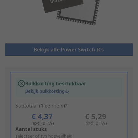
Bekijk alle Power Switch ICs
Bulkkorting beschikbaar
Bekijk bulkkorting
Subtotaal (1 eenheid)*
€ 4,37
€ 5,29
(excl. BTW)
(incl. BTW)
Add
Aantal stuks
to
selecteer of typ hoeveelheid