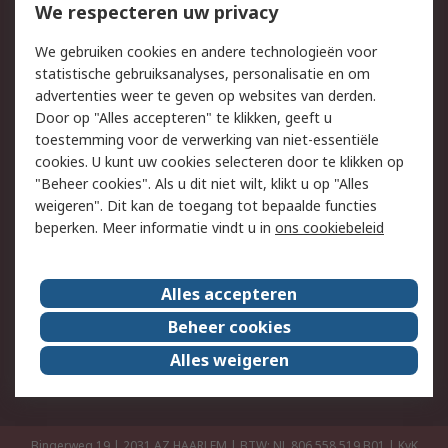
Bestellen
Inkoopoplossingen
We respecteren uw privacy
Retouren
Technisch advies
We gebruiken cookies en andere technologieën voor
Track & Trace
statistische gebruiksanalyses, personalisatie en om
advertenties weer te geven op websites van derden.
Wettelijk
Door op "Alles accepteren" te klikken, geeft u
toestemming voor de verwerking van niet-essentiële
Cookiebeleid
Email veiligheid
cookies. U kunt uw cookies selecteren door te klikken op
Privacybeleid
Websitevoorwaarden
"Beheer cookies". Als u dit niet wilt, klikt u op "Alles
weigeren". Dit kan de toegang tot bepaalde functies
Algemene
beperken. Meer informatie vindt u in
ons cookiebeleid
verkoopvoorwaarden
Over RS
Alles accepteren
RS Group
Over ons
Beheer cookies
RS wereldwijd
Werken bij RS
Alles weigeren
ESG
Bingerweg 19 | 2031 AZ HAARLEM | BTW: NL 806 558 519.B01 | KvK