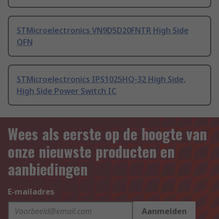
STMicroelectronics VN9D5D20FNTR High Side
QFN
STMicroelectronics IPS1025HQ-32 High Side,
High Side Power Switch IC
Wees als eerste op de hoogte van
onze nieuwste producten en
aanbiedingen
E-mailadres
Aanmelden