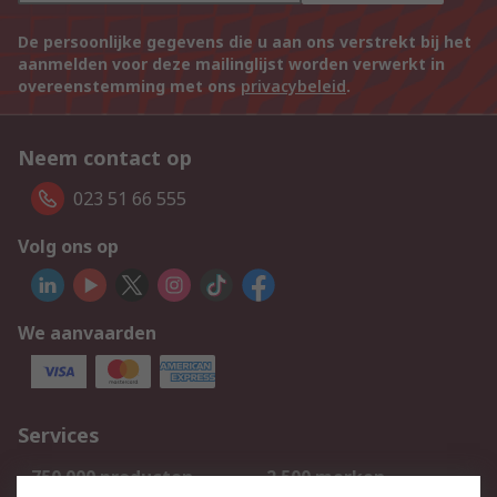
De persoonlijke gegevens die u aan ons verstrekt bij het
aanmelden voor deze mailinglijst worden verwerkt in
overeenstemming met ons
privacybeleid
.
Neem contact op
023 51 66 555
Volg ons op
We aanvaarden
Services
750.000 producten
2.500 merken