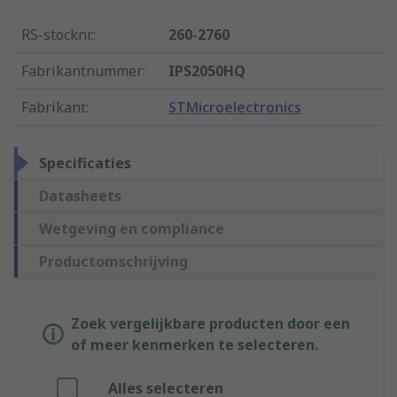
RS-stocknr.
:
260-2760
Fabrikantnummer
:
IPS2050HQ
Fabrikant
:
STMicroelectronics
Specificaties
Datasheets
Wetgeving en compliance
Productomschrijving
Zoek vergelijkbare producten door een
of meer kenmerken te selecteren.
Alles selecteren