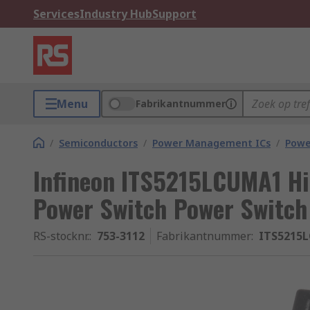
Services
Industry Hub
Support
Menu
Fabrikantnummer
/
Semiconductors
/
Power Management ICs
/
Powe
Infineon ITS5215LCUMA1 Hi
Power Switch Power Switch 
RS-stocknr.
:
753-3112
Fabrikantnummer
:
ITS5215