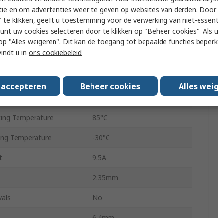
tie en om advertenties weer te geven op websites van derden. Door 
Surface
 te klikken, geeft u toestemming voor de verwerking van niet-essent
kunt uw cookies selecteren door te klikken op "Beheer cookies". Als u 
Voltage
5.5V
 u op "Alles weigeren". Dit kan de toegang tot bepaalde functies beper
vindt u in
ons cookiebeleid
SOIC
12
s accepteren
Beheer cookies
Alles wei
Voltage
16V
ing Temperature
85°C
ing Temperature
-30°C
t
9.5A
2.35mm
vals
No
6.4mm