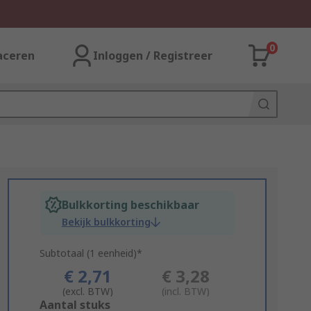
0
aceren
Inloggen / Registreer
Bulkkorting beschikbaar
Bekijk bulkkorting
Subtotaal (1 eenheid)*
€ 2,71
€ 3,28
(excl. BTW)
(incl. BTW)
Add
Aantal stuks