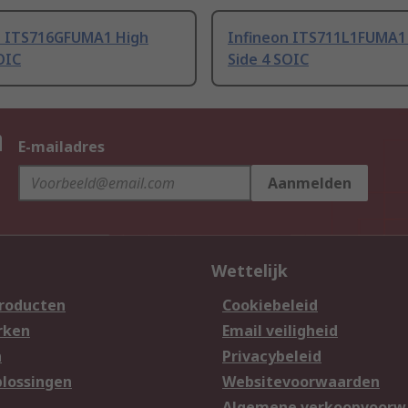
n ITS716GFUMA1 High
Infineon ITS711L1FUMA1
OIC
Side 4 SOIC
n
E-mailadres
Aanmelden
Wettelijk
producten
Cookiebeleid
rken
Email veiligheid
n
Privacybeleid
lossingen
Websitevoorwaarden
n
Algemene verkoopvoorw