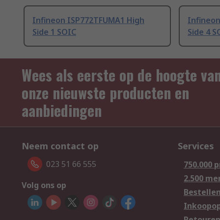
Infineon ISP772TFUMA1 High
Infineo
Side 1 SOIC
Side 4 S
Wees als eerste op de hoogte va
onze nieuwste producten en
aanbiedingen
Neem contact op
Services
023 51 66 555
750.000 
2.500 me
Volg ons op
Bestelle
Inkoopop
Retoure