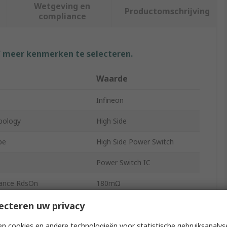
Wetgeving en
Productomschrijving
compliance
f meer kenmerken te selecteren.
Waarde
Infineon
pology
High Side
pe
High Side Power Switch
Power Switch IC
tance RdsOn
180mΩ
s
2
ecteren uw privacy
3.1W
n cookies en andere technologieën voor statistische gebruiksanalys