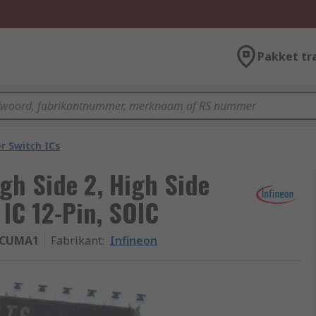
Pakket tr
r Switch ICs
gh Side 2, High Side
IC 12-Pin, SOIC
LCUMA1
Fabrikant
:
Infineon