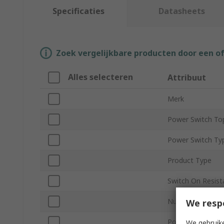
Specificaties
Datasheets
Zoek vergelijkbare producten door een o
Alles selecteren
Attribuut
Merk
Power Switch To
Power Switch Ty
Product Type
Switch On Resis
Number of Input
We resp
Power Rating
We gebruike