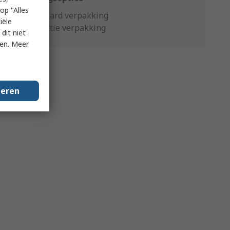
op "Alles
Standaard verpakking
iële
Productie verpakking
dit niet
ken. Meer
geren