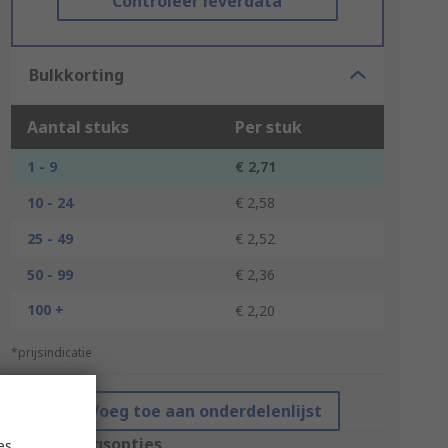
Controleer leverdata
Bulkkorting
Aantal stuks
Per stuk
1 - 9
€ 2,71
10 - 24
€ 2,58
25 - 49
€ 2,52
50 - 99
€ 2,36
100 +
€ 2,20
*prijsindicatie
Voeg toe aan onderdelenlijst
Verpakkingsopties
es,