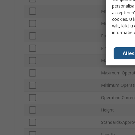
personalisa
Mount Type
accepteren"
cookies. U 
Minimum Supply 
wilt, klikt
informatie 
Package Type
Pin Count
Alle
Maximum Supply 
Maximum Operat
Minimum Operat
Operating Curren
Height
Standards/Appro
Length