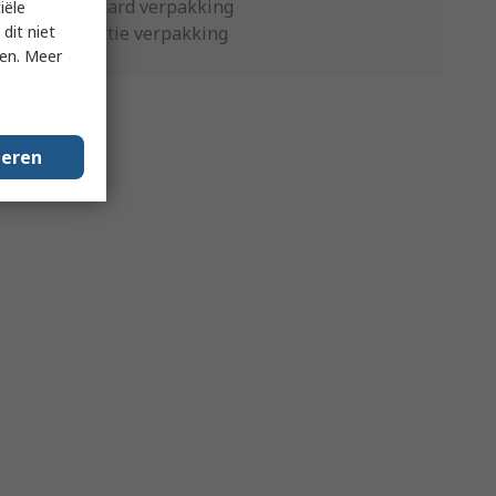
Standaard verpakking
iële
dit niet
Productie verpakking
ken. Meer
geren