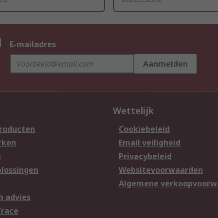
n
E-mailadres
Aanmelden
Wettelijk
producten
Cookiebeleid
rken
Email veiligheid
n
Privacybeleid
lossingen
Websitevoorwaarden
n
Algemene verkoopvoorw
h advies
Trace