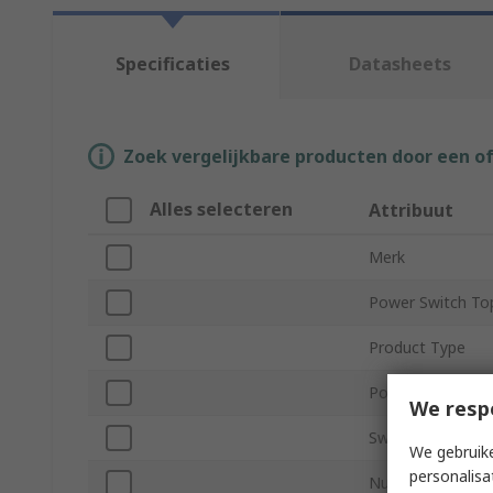
Specificaties
Datasheets
Zoek vergelijkbare producten door een o
Alles selecteren
Attribuut
Merk
Power Switch To
Product Type
Power Switch Ty
We resp
Switch On Resis
We gebruike
personalisa
Number of Input