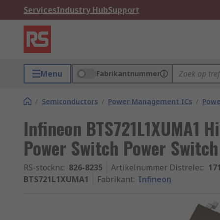
Services
Industry Hub
Support
Menu
Fabrikantnummer
/
Semiconductors
/
Power Management ICs
/
Powe
Infineon BTS721L1XUMA1 Hi
Power Switch Power Switch
RS-stocknr.
:
826-8235
Artikelnummer Distrelec
:
17
BTS721L1XUMA1
Fabrikant
:
Infineon