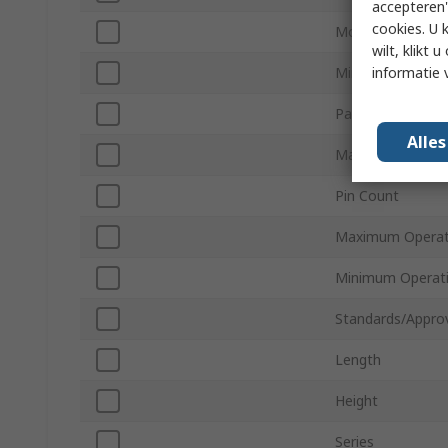
accepteren"
cookies. U 
Mount Type
wilt, klikt
informatie 
Minimum Supply 
Package Type
Alle
Maximum Supply 
Pin Count
Maximum Operat
Minimum Operat
Standards/Appro
Length
Height
Series