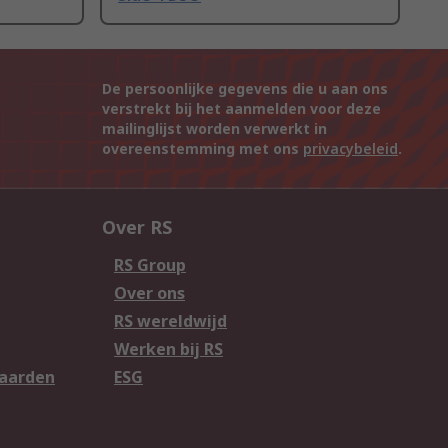
De persoonlijke gegevens die u aan ons
verstrekt bij het aanmelden voor deze
mailinglijst worden verwerkt in
overeenstemming met ons
privacybeleid
.
Over RS
RS Group
Over ons
RS wereldwijd
Werken bij RS
aarden
ESG