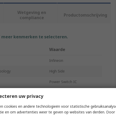
Wetgeving en
Productomschrijving
compliance
f meer kenmerken te selecteren.
Waarde
Infineon
pology
High Side
Power Switch IC
pe
High Side Power Switch
ecteren uw privacy
tance RdsOn
100Ω
n cookies en andere technologieën voor statistische gebruiksanalys
tie en om advertenties weer te geven op websites van derden. Door 
s
4