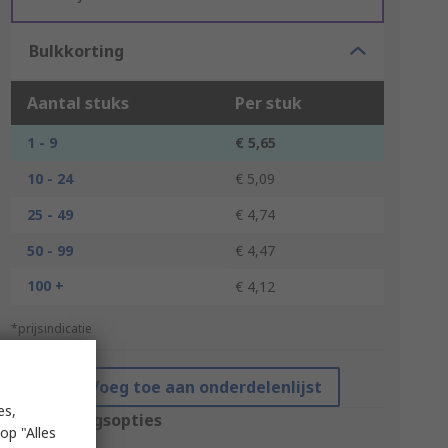
Bulkkorting
Aantal stuks
Per stuk
1 - 9
€ 5,65
10 - 24
€ 5,09
25 - 49
€ 4,74
50 - 99
€ 4,47
100 +
€ 4,12
*prijsindicatie
Voeg toe aan onderdelenlijst
es,
Verpakkingsopties
op "Alles