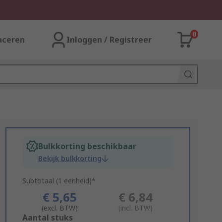
0
aceren
Inloggen / Registreer
Bulkkorting beschikbaar
Bekijk bulkkorting
Subtotaal (1 eenheid)*
€ 5,65
€ 6,84
(excl. BTW)
(incl. BTW)
Add
Aantal stuks