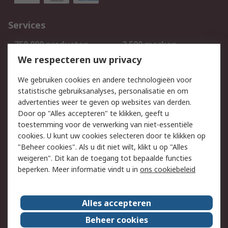
Services
750.000 producten
2.500 merken
Bestellen
Inkoopoplossingen
We respecteren uw privacy
Retouren
Technisch advies
We gebruiken cookies en andere technologieën voor
Track & Trace
statistische gebruiksanalyses, personalisatie en om
advertenties weer te geven op websites van derden.
Wettelijk
Door op "Alles accepteren" te klikken, geeft u
toestemming voor de verwerking van niet-essentiële
Cookiebeleid
Email veiligheid
cookies. U kunt uw cookies selecteren door te klikken op
Privacybeleid
Websitevoorwaarden
"Beheer cookies". Als u dit niet wilt, klikt u op "Alles
weigeren". Dit kan de toegang tot bepaalde functies
Algemene
beperken. Meer informatie vindt u in
ons cookiebeleid
verkoopvoorwaarden
Over RS
Alles accepteren
RS Group
Over ons
Beheer cookies