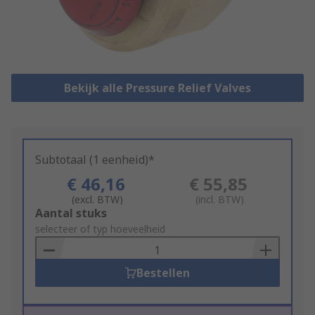
Bekijk alle Pressure Relief Valves
Subtotaal (1 eenheid)*
€ 46,16
€ 55,85
(excl. BTW)
(incl. BTW)
Add
Aantal stuks
to
selecteer of typ hoeveelheid
Basket
Bestellen