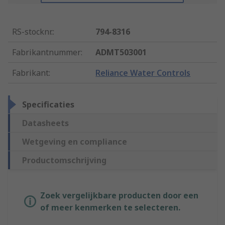
RS-stocknr.
:
794-8316
Fabrikantnummer
:
ADMT503001
Fabrikant
:
Reliance Water Controls
Specificaties
Datasheets
Wetgeving en compliance
Productomschrijving
Zoek vergelijkbare producten door een
of meer kenmerken te selecteren.